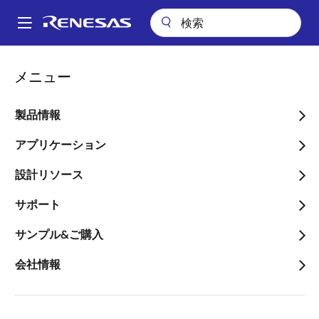
メ
イ
A
ン
Main
コ
会社案内
ニュースルーム
業績予想に関するお知らせ
navigation
メニュー
ン
パ
業績予想に関するお知らせ
テ
ン
ン
製品情報
ツ
く
に
アプリケーション
ず
移
設計リソース
動
2023年2月9日
サポート
2023年12月期第1四半期の連結業績予想を以下のとお
りといたしましたのでお知らせいたします。
サンプル&ご購入
会社情報
当社グループが属する半導体業界では事業環境が短
期間に大きく変化するという特徴があり、通期の業績
予想について信頼性の高い数値を的確に算出すること
が困難であることから、四半期ごとの連結業績予想を