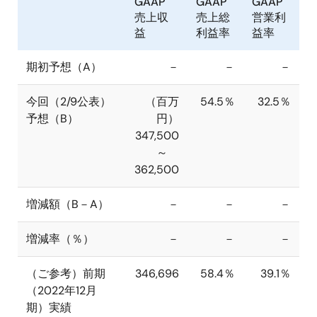
GAAP
GAAP
GAAP
売上収
売上総
営業利
益
利益率
益率
期初予想（A）
－
－
－
今回（2/9公表）
（百万
54.5％
32.5％
予想（B）
円）
347,500
～
362,500
増減額（B－A）
－
－
－
増減率（％）
－
－
－
（ご参考）前期
346,696
58.4％
39.1％
（2022年12月
期）実績