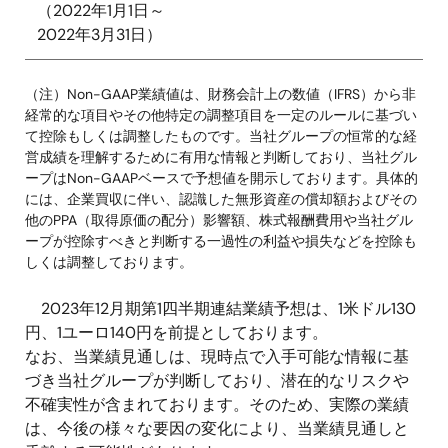
（2022年1月1日～
2022年3月31日）
（注）Non-GAAP業績値は、財務会計上の数値（IFRS）から非
経常的な項目やその他特定の調整項目を一定のルールに基づい
て控除もしくは調整したものです。当社グループの恒常的な経
営成績を理解するために有用な情報と判断しており、当社グル
ープはNon-GAAPベースで予想値を開示しております。具体的
には、企業買収に伴い、認識した無形資産の償却額およびその
他のPPA（取得原価の配分）影響額、株式報酬費用や当社グル
ープが控除すべきと判断する一過性の利益や損失などを控除も
しくは調整しております。
2023年12月期第1四半期連結業績予想は、1米ドル130
円、1ユーロ140円を前提としております。
なお、当業績見通しは、現時点で入手可能な情報に基
づき当社グループが判断しており、潜在的なリスクや
不確実性が含まれております。そのため、実際の業績
は、今後の様々な要因の変化により、当業績見通しと