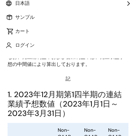
日本語
レンジ形式にて開示しております。また、当社グルー
プの恒常的な経営成績の理解に有用な情報を提供する
サンプル
ために、財務会計上の数値（IFRS）から企業買収など
に関係した非経常的な項目やその他一過性の利益や損
カート
失を特定の調整項目として一定のルールに基づいて控
除もしくは調整した「Non-GAAPベース」にて売上収
ログイン
益・売上総利益率・営業利益率を開示しております。
なお、売上総利益率および営業利益率は、売上収益予
想の中間値により算出しております。
記
1. 2023年12月期第1四半期の連結
業績予想数値（2023年1月1日～
2023年3月31日）
Non-
Non-
Non-