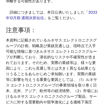
乖離する可能性があります。
詳細につきましては、本日公表いたしました「
2022
年12月期 通期決算短信
」をご覧ください。
注意事項：
本資料に記載されているルネサス エレクトロニクスグ
ループの計画、戦略及び業績見通しは、現時点で入手
可能な情報に基づきルネサス エレクトロニクスグルー
プが判断しており、潜在的なリスクや不確実性が含ま
れております。そのため、実際の業績等は、様々な要
因により、これら見通し等とは大きく異なる結果とな
りうることをあらかじめご承知願います。実際の業績
等に影響を与えうる重要な要因としては、（1）ルネサ
ス エレクトロニクスグループの事業領域を取り巻く日
本、北米、アジア、欧州等の経済情勢、（2）市場にお
けるルネサス エレクトロニクスのグループ製品、サー
ビスに対する需要動向や競争激化による価格下落圧