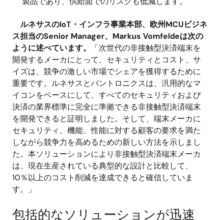
製品であり、供給面でのリスクも低減します。
ルネサスのIoT・インフラ事業本部、欧州MCUビジネ
ス担当のSenior Manager、Markus Vomfeldeは次の
ように述べています。
「次世代の非接触型決済端末を
開発するメーカにとって、セキュリティとコスト、サ
イズは、競争の激しい市場でシェアを獲得するために
重要です。ルネサスとパントロニクスは、汎用的なマ
イコンをベースにして、すべてのセキュリティおよび
決済の業界標準に完全に準拠できる非接触型決済端末
を開発できると証明しました。そして、端末メーカに
セキュリティ、機能、性能に対する顧客の要求を満た
しながら競争力を高めるための新しい方法を示しまし
た。本ソリューションにより非接触型決済端末メーカ
は、現在生産されている典型的な設計と比較して、
10％以上のコスト削減を達成できると確信していま
す。」
包括的なソリューションが迅速