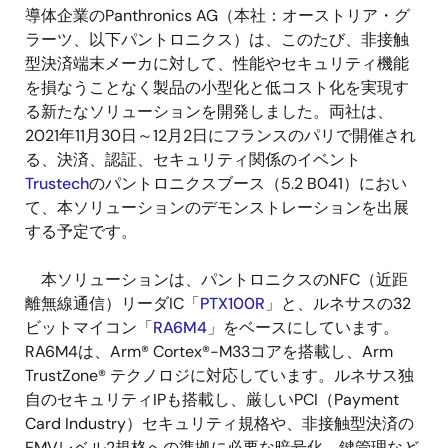
導体企業のPanthronics AG（本社：オーストリア・グ
ラーツ、以下パントロニクス）は、このたび、非接触
型決済端末メーカに対して、性能やセキュリティ機能
を損なうことなく製品の小型化と低コスト化を実現す
る新たなソリューションを開発しました。両社は、
2021年11月30日～12月2日にフランスのパリで開催され
る、決済、認証、セキュリティ関係のイベント
Trustech
のパントロニクスブース（5.2 B041）におい
て、本ソリューションのデモンストレーションを出展
する予定です。
本ソリューションは、パントロニクスのNFC（近距
離無線通信）リーダIC「
PTX100R
」と、ルネサスの32
ビットマイコン「
RA6M4
」をベースにしています。
RA6M4は、Arm® Cortex®-M33コアを搭載し、Arm
TrustZone® テクノロジに対応しています。ルネサス独
自のセキュリティIPも搭載し、厳しいPCI（Payment
Card Industry）セキュリティ規格や、非接触型決済の
EMVレベル2規格への準拠に必要な暗号化、鍵管理など