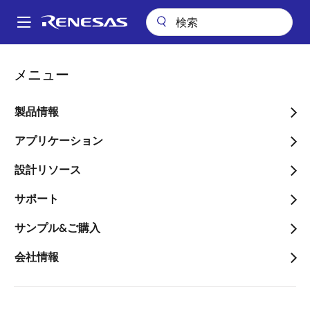
メ
イ
A
ン
Main
コ
会社案内
ニュースルーム
navigation
メニュー
ン
ルネサスとパントロニクス、小型化と低コスト化を実現するセキュア
パ
な非接触型決済端末向けソリューションを発表
テ
ン
ン
製品情報
ルネサスとパントロニク
ツ
く
ス、小型化と低コスト化を
に
アプリケーション
ず
移
実現するセキュアな非接触
設計リソース
動
型決済端末向けソリューシ
サポート
ョンを発表
サンプル&ご購入
～ルネサスのRAマイコンとパントロニ
会社情報
クスのNFCリーダICを組み合わせて、
国際規格EMV 3.0準拠の端末を効率的か
つ容易に開発可能～