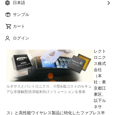
日本語
サンプル
カート
2021年11月24日
ログイン
ルネ
サスエ
レクト
ロニク
ス株式
会社
（本
社：東
ルネサスとパントロニクス、小型&低コストのセキュ
京都江
アな非接触型決済端末向けソリューションを発表
東区、
以下ル
ネサ
ス）と高性能ワイヤレス製品に特化したファブレス半