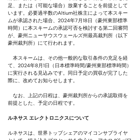
足、または（可能な場合）放棄することを前提として
います。必要過半数の
Altium
社株主によって本スキー
ムが承認された場合、
2024
年
7
月
18
日（豪州東部標準
時間）に本スキームの承認可否を検討する第二回審問
が、豪州ニューサウスウェールズ州最高裁判所（以下
豪州裁判所）にて行われます。
本スキームは、その他一般的な取引条件の充足を経
て、
2024
年
8
月
1
日（日本標準時間
/
豪州東部標準時間）
に実行される見込みです。同日予定の買収が完了した
際に、改めてお知らせします。
なお、上記の日程は、豪州裁判所からの承認取得を
前提とした、予定の日程です。
ルネサス エレクトロニクスについて
ルネサスは、世界トップシェアのマイコンサプライヤ