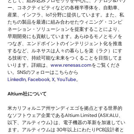
として、組み込みプロセッサを中心に、アナログ
&
パワ
ー、コネクティビティなどの各種半導体を、自動車、
産業、インフラ、
IoT
分野に提供しています。また、私
たちの製品を最適に組み合わせたウィニング・コンビ
ネーション・ソリューションを提案することにより、
早期開発にも貢献しています。あらゆるモノとモノを
つなぎ、エンドポイントのインテリジェント化を推進
するなど、ルネサスは人々の暮らしを楽（ラク）にす
る技術で、持続可能な未来をつくることを目指してま
いります。詳細は、
www.renesas.com
をご覧くださ
い。
SNS
のフォローはこちらから
LinkedIn
,
Facebook
,
X
,
YouTube
。
Altium
社について
米カリフォルニア州サンディエゴを拠点とする世界的
なソフトウェア企業である
Altium Limited (ASX:ALU
、
以下、アルティウム
)
は、電子機器の革新を加速してい
ます。アルティウムは
30
年以上にわたり
PCB
設計者と