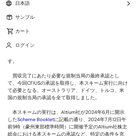
ルネサス エレクトロニクス株式会社（以下ルネサ
日本語
ス）と電子機器設計のグローバルリーダーである
サンプル
Altium Limited
（以下
Altium
社、読み：アルティウム）
は、
2024
年
7
月
1
日（米国太平洋夏時間）付で、ルネサ
カート
スが
Altium
社を
Scheme of Arrangement
（以下本スキ
ーム）の手続きにより買収することに関し、対米外国
ログイン
投資委員会（以下
CFIUS
）から調査の完了と安全保障上
の問題がない旨の通知を受領したことをお知らせしま
す。
買収完了にあたり必要な規制当局の最終承認とし
て、今回
CFIUS
の承認を取得し、本スキーム実行に向け
て必要となる、オーストラリア、ドイツ、トルコ、米
国の規制当局の承認を全て取得しました。
本スキームの実行は、
Altium
社が
2024
年
6
月に開示
した
Scheme Booklet
に記載の通り、
2024
年
7
月
12
日午
前
9
時（豪州東部標準時間）に開催予定の
Altium
社株主
総会における本スキームの承認など、特定の条件を充