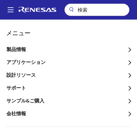
メ
イ
A
ン
Main
コ
会社案内
ニュースルーム
navigation
メニュー
ン
ルネサスのAltium社買収に向け、規制当局の審査が終了
パ
テ
ン
ルネサスのAltium社買収に
ン
製品情報
ツ
く
向け、規制当局の審査が終
に
アプリケーション
ず
了
移
設計リソース
動
～2024年8月1日に買収が完了する見込
サポート
み～
サンプル&ご購入
会社情報
2024年7月2日