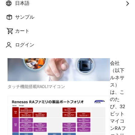
日本語
2025年9月17日
サンプル
ルネ
カート
サス エ
レクト
ログイン
ロニク
ス株式
会社
（以下
ルネサ
ス）
タッチ機能搭載RA0L1マイコン
は、こ
のた
び、32
ビット
マイコ
ンRAフ