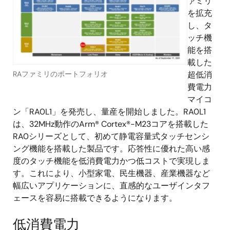
ァミリ
を拡充
し、タ
ッチ機
能を搭
載した
超低消
RAファミリのポートフォリオ
費電力
マイコ
ン「RA0L1」を発売し、量産を開始しました。RA0L1
は、32MHz動作のArm® Cortex®-M23コアを搭載した
RA0シリーズとして、初めて静電容量式タッチセンシ
ング機能を搭載した製品です。応答性に優れた高い感
度のタッチ機能を低消費電力かつ低コストで実現しま
す。これにより、小型家電、民生機器、産業機器など
幅広いアプリケーションに、直感的なユーザインタフ
ェースを容易に搭載できるようになります。
低消費電力