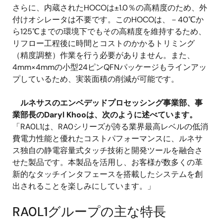
さらに、内蔵されたHOCOは±1.0％の高精度のため、外
付けオシレータは不要です。このHOCOは、－40℃か
ら125℃までの環境下でもその高精度を維持するため、
リフロー工程後に時間とコストのかかるトリミング
（精度調整）作業を行う必要がありません。また、
4mm×4mmの小型24ピンQFNパッケージもラインアッ
プしているため、実装面積の削減が可能です。
ルネサスのエンベデッドプロセッシング事業部、事
業部長のDaryl Khooは、次のように述べています。
「RA0L1は、RA0シリーズが誇る業界最高レベルの低消
費電力性能と優れたコストパフォーマンスに、ルネサ
ス独自の静電容量式タッチ技術と開発ツールを融合さ
せた製品です。本製品を活用し、お客様が数多くの革
新的なタッチインタフェースを搭載したシステムを創
出されることを楽しみにしています。」
RA0L1グループの主な特長