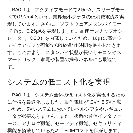
RA0L1は、アクティブモードで2.9mA、スリープモー
ドで0.92mAという、業界最小クラスの低消費電流を実
現しています。さらに、ソフトウェアスタンバイモー
ドでは、0.25µAを実現しました。高速オンチップオシ
レータ（HOCO）を内蔵しているため、1.6µsの高速ウ
ェイクアップが可能でCPUの動作時間を最小化できま
す。これにより、スタンバイ状態が長いリモコンやス
マートロック、家電や装置の操作パネルにも最適で
す。
システムの低コスト化を実現
RA0L1は、システム全体の低コスト化を実現するため
に仕様を最適化しました。動作電圧が1.6V〜5.5Vと広
いため、5Vシステムにおいてレベルシフタやレギュレ
ータが必要ありません。また、複数の通信インタフェ
ース、アナログ機能、セーフティ機能、セキュリティ
機能を搭載しているため、BOMコストを低減します。