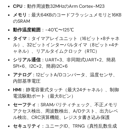
CPU
：動作周波数32MHzのArm Cortex-M23
メモリ
：最大64KBのコードフラッシュメモリと16KB
のSRAM
動作温度範囲
：-40℃〜125℃
タイマ
：タイマアレイユニット（16ビット×8チャネ
ル）、32ビットインターバルタイマ（8ビット×4チ
ャネル）、リアルタイムクロック（RTC）
シリアル通信
：UART×3、非同期式UART×2、簡易
SPI×6、I2C×2、簡易I2C×6
アナログ
：12ビットA/Dコンバータ、温度センサ、
内部基準電圧
HMI
：静電容量式タッチ（最大24チャネル）、制御
電流駆動ポート（最大8ピン）
セーフティ
：SRAMパリティチェック、不正メモリ
アクセス検出、周波数検出、A/Dテスト、出力レベ
ル検出、CRC演算機能、レジスタ書き込み保護
セキュリティ
：ユニークID、TRNG（真性乱数生成