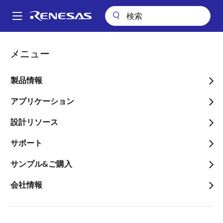
メ
イ
A
ン
Main
コ
会社案内
ニュースルーム
navigation
メニュー
ン
RAファミリを拡充し、タッチ機能搭載の超低消費電力マイコン
パ
「RA0L1」を発売
テ
ン
ン
製品情報
RAファミリを拡充し、タ
ツ
く
ッチ機能搭載の超低消費電
に
アプリケーション
ず
移
力マイコン「RA0L1」を発
設計リソース
動
売
サポート
～小型家電、民生機器、産業機器など
サンプル&ご購入
へ、タッチ機能を低コストに搭載可能
会社情報
～