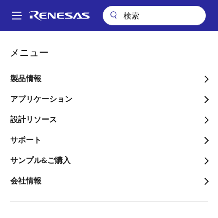
メ
イ
A
ン
Main
コ
会社案内
ニュースルーム
navigation
メニュー
ン
Celeno社を買収し、コネクティビティのポートフォリオを拡充
パ
テ
ン
Celeno社を買収し、コネ
ン
製品情報
ツ
く
クティビティのポートフォ
に
アプリケーション
ず
リオを拡充
移
設計リソース
動
～Wi-Fi 6/6Eソリューションが加わ
サポート
り、IoT、インフラ、産業、自動車分野
のコネクティビティアプリケーション
サンプル&ご購入
向けにエンドツーエンドのソリューシ
会社情報
ョンを提供～