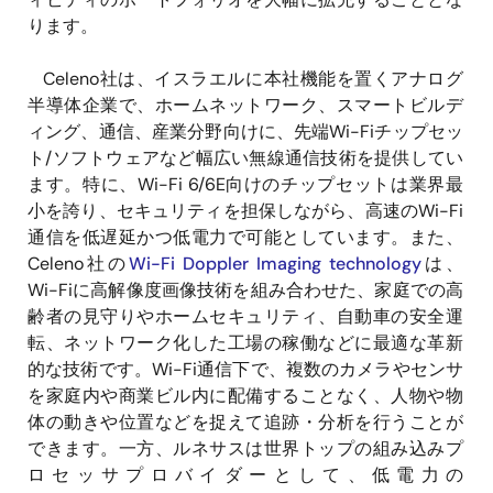
ります。
Celeno社は、イスラエルに本社機能を置くアナログ
半導体企業で、ホームネットワーク、スマートビルデ
ィング、通信、産業分野向けに、先端Wi-Fiチップセッ
ト/ソフトウェアなど幅広い無線通信技術を提供してい
ます。特に、Wi-Fi 6/6E向けのチップセットは業界最
小を誇り、セキュリティを担保しながら、高速のWi-Fi
通信を低遅延かつ低電力で可能としています。また、
Celeno社の
Wi-Fi Doppler Imaging technology
は、
Wi-Fiに高解像度画像技術を組み合わせた、家庭での高
齢者の見守りやホームセキュリティ、自動車の安全運
転、ネットワーク化した工場の稼働などに最適な革新
的な技術です。Wi-Fi通信下で、複数のカメラやセンサ
を家庭内や商業ビル内に配備することなく、人物や物
体の動きや位置などを捉えて追跡・分析を行うことが
できます。一方、ルネサスは世界トップの組み込みプ
ロセッサプロバイダーとして、低電力の