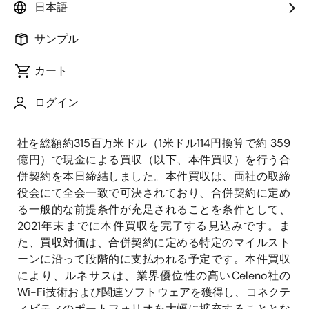
日本語
2021年10月28日
サンプル
ルネサス エレクトロニクス株式会社（本社：東京都
カート
江東区、代表取締役社長兼CEO：柴田 英利、以下、 ル
ネサス）は、Wi-Fiソリューションプロバイダーである
ログイン
Celeno Communications (Founder, President & CEO :
Gilad Rozen、以下、Celeno社)と、ルネサスがCeleno
社を総額約315百万米ドル（1米ドル114円換算で約 359
億円）で現金による買収（以下、本件買収）を行う合
併契約を本日締結しました。本件買収は、両社の取締
役会にて全会一致で可決されており、合併契約に定め
る一般的な前提条件が充足されることを条件として、
2021年末までに本件買収を完了する見込みです。ま
た、買収対価は、合併契約に定める特定のマイルスト
ーンに沿って段階的に支払われる予定です。本件買収
により、ルネサスは、業界優位性の高いCeleno社の
Wi-Fi技術および関連ソフトウェアを獲得し、コネクテ
ィビティのポートフォリオを大幅に拡充することとな