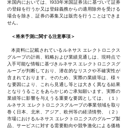
米国内においては、1933年米国証券法に基づいて証券
の登録を行うか又は登録義務からの適用除外を受ける
場合を除き、証券の募集又は販売を行うことはできま
せん。
＜将来予測に関する注意事項＞
本資料に記載されているルネサス エレクトロニクス
グループの計画、戦略および業績見通しは、現時点で
入手可能な情報に基づきルネサス エレクトロニクスグ
ループが判断しており、潜在的なリスクや不確実性が
含まれております。そのため、実際の業績等は、様々
な要因により、これら見通し等とは大きく異なる結果
となりうることをあらかじめご承知願います。実際の
業績等に影響を与えうる重要な要因としては、（１）
ルネサス エレクトロニクスグループの事業領域を取り
巻く日本、北米、アジア、欧州等の経済情勢、（２）
市場におけるルネサス エレクトロニクスのグループ製
品、サービスに対する需要動向や競争激化による価格