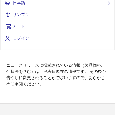
日本語
当社は、社内でコンプライアンスプログラムを整備し
サンプル
ておりますが、今後も法令遵守を徹底し、当社がいか
なる法令違反行為にも関与することがないようコンプ
カート
ライアンスを推進する活動を継続的に強化、実行して
いく所存でございます。
ログイン
以 上
ニュースリリースに掲載されている情報（製品価格、
仕様等を含む）は、発表日現在の情報です。 その後予
告なしに変更されることがございますので、あらかじ
めご承知ください。