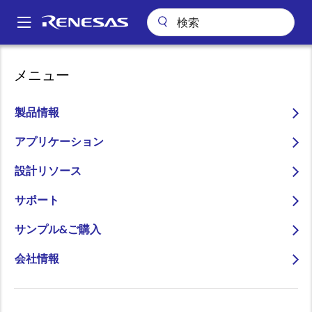
メ
イ
A
ン
Main
コ
会社案内
ニュースルーム
navigation
メニュー
ン
スマートカードチップに関する欧州委員会の決定について
パ
テ
ン
スマートカードチップに関
ン
製品情報
ツ
く
する欧州委員会の決定につ
に
アプリケーション
ず
いて
移
設計リソース
動
サポート
サンプル&ご購入
2014年9月4日
会社情報
当社は、2014年9月3日に欧州委員会より発表されたス
マートカードチップに関する欧州競争法違反行為につ
いての決定を大変重く受け止めております。