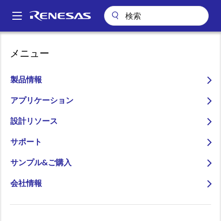
メ
イ
A
ン
Main
コ
会社案内
ニュースルーム
navigation
メニュー
ン
リストリクテッド・ストック・ユニット（RSU）及びパフォーマン
パ
ス・シェア・ユニット（PSU）に基づく自己株式の処分に関するお知らせ
テ
ン
ン
製品情報
リストリクテッド・ストッ
ツ
く
ク・ユニット（RSU）及び
に
アプリケーション
ず
移
パフォーマンス・シェア・
設計リソース
動
ユニット（PSU）に基づく
サポート
自己株式の処分に関するお
サンプル&ご購入
知らせ
会社情報