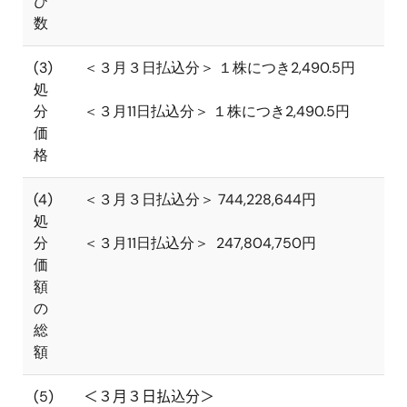
び
数
(3)
＜３月３日払込分＞ １株につき2,490.5円
処
分
＜３月
11
日払込分＞ １株につき
2,490.5
円
価
格
(4)
＜３月３日払込分＞
744,228,644
円
処
分
＜３月
11
日払込分＞
247,804,750
円
価
額
の
総
額
(5)
＜３月３日払込分＞