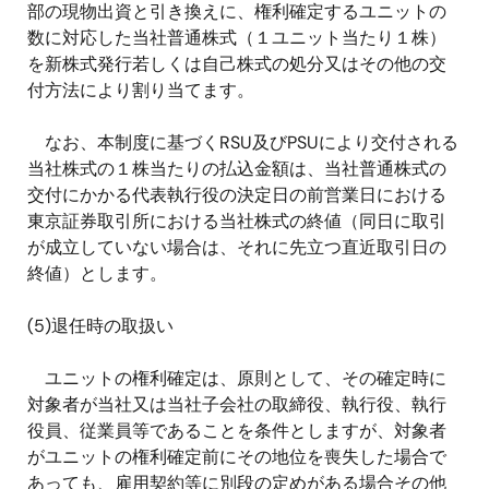
部の現物出資と引き換えに、権利確定するユニットの
数に対応した当社普通株式（１ユニット当たり１株）
を新株式発行若しくは自己株式の処分又はその他の交
付方法により割り当てます。
なお、本制度に基づく
RSU
及び
PSU
により交付される
当社株式の１株当たりの払込金額は、当社普通株式の
交付にかかる代表執行役の決定日の前営業日における
東京証券取引所における当社株式の終値（同日に取引
が成立していない場合は、それに先立つ直近取引日の
終値）とします。
(5)
退任時の取扱い
ユニットの権利確定は、原則として、その確定時に
対象者が当社又は当社子会社の取締役、執行役、執行
役員、従業員等であることを条件としますが、対象者
がユニットの権利確定前にその地位を喪失した場合で
あっても、雇用契約等に別段の定めがある場合その他