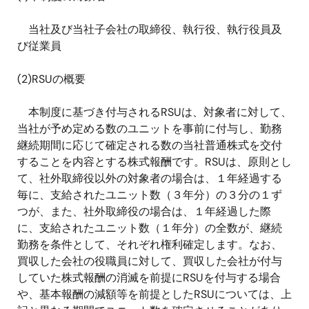
当社及び当社子会社の取締役、執行役、執行役員及
び従業員
(2)RSU
の概要
本制度に基づき付与される
RSU
は、対象者に対して、
当社が予め定める数のユニットを事前に付与し、勤務
継続期間に応じて確定される数の当社普通株式を交付
することを内容とする株式報酬です。
RSU
は、原則とし
て、社外取締役以外の対象者の場合は、１年経過する
毎に、支給されたユニット数（３年分）の３分の１ず
つが、また、社外取締役の場合は、１年経過した際
に、支給されたユニット数（１年分）の全数が、継続
勤務を条件として、それぞれ権利確定します。なお、
買収した会社の役職員に対して、買収した会社が付与
していた株式報酬の消滅を前提に
RSU
を付与する場合
や、基本報酬の減額等を前提とした
RSU
については、上