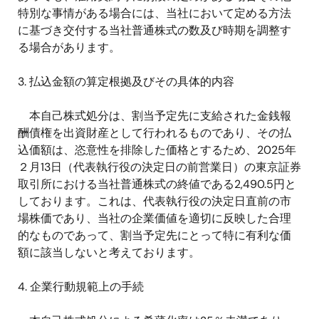
特別な事情がある場合には、当社において定める方法
に基づき交付する当社普通株式の数及び時期を調整す
る場合があります。
3.
払込金額の算定根拠及びその具体的内容
本自己株式処分は、割当予定先に支給された金銭報
酬債権を出資財産として行われるものであり、その払
込価額は、恣意性を排除した価格とするため、
2025
年
２月
13
日（代表執行役の決定日の前営業日）の東京証券
取引所における当社普通株式の終値である2,490.5円と
しております。これは、代表執行役の決定日直前の市
場株価であり、当社の企業価値を適切に反映した合理
的なものであって、割当予定先にとって特に有利な価
額に該当しないと考えております。
4.
企業行動規範上の手続