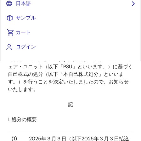
日本語
2025年2月14日
サンプル
ルネサス エレクトロニクス株式会社（代表執行役社
長兼
CEO
：柴田 英利、以下「当社」といいます。）
カート
は、本日付で取締役会から委任を受けた代表執行役に
おいて、以下のとおり、事後交付型株式報酬制度に従
ログイン
い付与したリストリクテッド・ストック・ユニット
（以下「
RSU
」といいます。）及びパフォーマンス・シ
ェア・ユニット（以下「
PSU
」といいます。）に基づく
自己株式の処分（以下「本自己株式処分」といいま
す。）を行うことを決定いたしましたので、お知らせ
いたします。
記
1.
処分の概要
(1)
2025
年３月３日（以下
2025
年３月３日払込