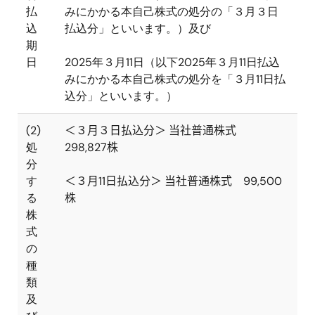
払
みにかかる本自己株式の処分の「３月３日
込
払込分」といいます。）及び
期
日
2025
年３月
11
日（以下
2025
年３月
11
日払込
みにかかる本自己株式の処分を「３月
11
日払
込分」といいます。）
(2)
＜３月３日払込分＞ 当社普通株式
処
298,827
株
分
す
＜３月
11
日払込分＞ 当社普通株式
99,500
る
株
株
式
の
種
類
及