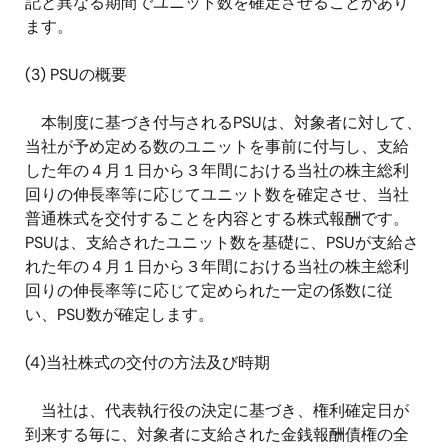
記と異なる期間でユニット数を確定させることがあり
ます。
(3) PSU
の概要
本制度に基づき付与される
PSU
は、対象者に対して、
当社が予め定める数のユニットを事前に付与し、支給
した年の４月１日から３年間における当社の株主総利
回りの伸長率等に応じてユニット数を確定させ、当社
普通株式を交付することを内容とする株式報酬です。
PSU
は、支給されたユニット数を基礎に、
PSU
が支給さ
れた年の４月１日から３年間における当社の株主総利
回りの伸長率等に応じて定められた一定の係数に従
い、
PSU
数が確定します。
(4)
当社株式の交付の方法及び時期
当社は、代表執行役の決定に基づき、権利確定日が
到来する毎に、対象者に支給された金銭報酬債権の全