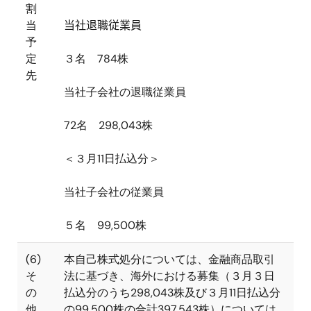
割
当
当社退職従業員
予
定
３名
784
株
先
当社子会社の退職従業員
72
名
298,043
株
＜３月
11
日払込分＞
当社子会社の従業員
５名
99,500
株
(6)
本自己株式処分については、金融商品取引
そ
法に基づき、海外における募集（３月３日
の
払込分のうち
298,043
株及び３月
11
日払込分
他
の
99,500
株の合計
397,543
株）については