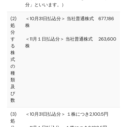
分」といいます。）
(2)
＜
10
月
31
日払込分＞ 当社普通株式
677,186
処
株
分
す
＜
11
月１日払込分＞ 当社普通株式
263,600
る
株
株
式
の
種
類
及
び
数
(3)
＜
10
月
31
日払込分＞ １株につき
2,100.5
円
処