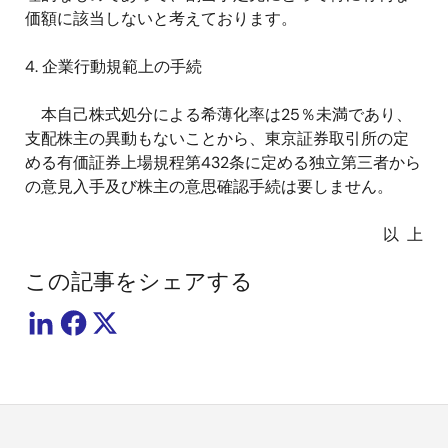
価額に該当しないと考えております。
4.
企業行動規範上の手続
本自己株式処分による希薄化率は
25
％未満であり、
支配株主の異動もないことから、東京証券取引所の定
める有価証券上場規程第
432
条に定める独立第三者から
の意見入手及び株主の意思確認手続は要しません。
以
上
この記事をシェアする