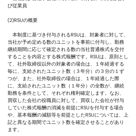
び従業員
(2)RSU
の概要
本制度に基づき付与される
RSU
は、対象者に対して、
当社が予め定める数のユニットを事前に付与し、勤務
継続期間に応じて確定される数の当社普通株式を交付
することを内容とする株式報酬です。
RSU
は、原則とし
て、社外取締役以外の対象者の場合は、１年経過する
毎に、支給されたユニット数（３年分）の３分の１ず
つが、また、社外取締役の場合は、１年経過した際
に、支給されたユニット数（１年分）の全数が、継続
勤務を条件として、それぞれ権利確定します。なお、
買収した会社の役職員に対して、買収した会社が付与
していた株式報酬の消滅を前提に
RSU
を付与する場合
や、基本報酬の減額等を前提とした
RSU
については、上
記と異なる期間でユニット数を確定させることがあり
ます。