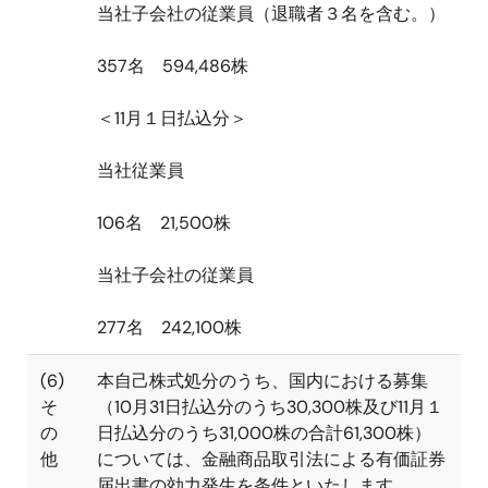
当社子会社の従業員（退職者３名を含む。）
357
名
594,486
株
＜
11
月１日払込分＞
当社従業員
106
名
21,500
株
当社子会社の従業員
277
名
242,100
株
(6)
本自己株式処分のうち、国内における募集
そ
（
10
月
31
日払込分のうち
30,300
株及び
11
月１
の
日払込分のうち
31,000
株の合計
61,300
株）
他
については、金融商品取引法による有価証券
届出書の効力発生を条件といたします。