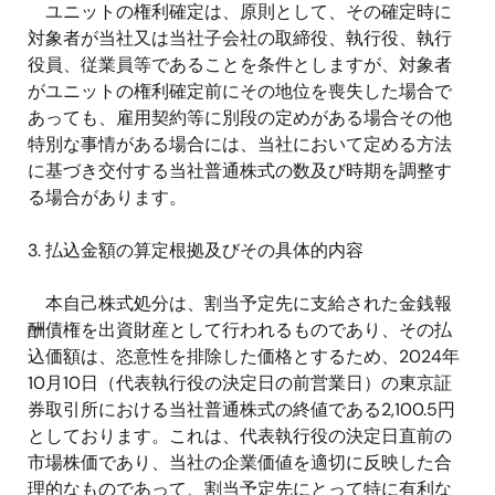
ユニットの権利確定は、原則として、その確定時に
対象者が当社又は当社子会社の取締役、執行役、執行
役員、従業員等であることを条件としますが、対象者
がユニットの権利確定前にその地位を喪失した場合で
あっても、雇用契約等に別段の定めがある場合その他
特別な事情がある場合には、当社において定める方法
に基づき交付する当社普通株式の数及び時期を調整す
る場合があります。
3.
払込金額の算定根拠及びその具体的内容
本自己株式処分は、割当予定先に支給された金銭報
酬債権を出資財産として行われるものであり、その払
込価額は、恣意性を排除した価格とするため、
2024
年
10
月
10
日（代表執行役の決定日の前営業日）の東京証
券取引所における当社普通株式の終値である
2,100.5
円
としております。これは、代表執行役の決定日直前の
市場株価であり、当社の企業価値を適切に反映した合
理的なものであって、割当予定先にとって特に有利な