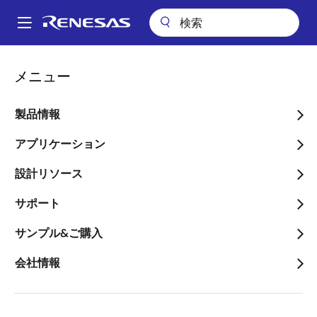
メ
イ
A
ン
Main
コ
会社案内
ニュースルーム
navigation
メニュー
ン
リストリクテッド・ストック・ユニット（RSU）に基づく自己株式の
パ
処分に関するお知らせ
テ
ン
ン
製品情報
リストリクテッド・ストッ
ツ
く
ク・ユニット（RSU）に基
に
アプリケーション
ず
移
づく自己株式の処分に関す
設計リソース
動
るお知らせ
サポート
サンプル&ご購入
会社情報
2024年10月11日
ルネサス エレクトロニクス株式会社（代表執行役社