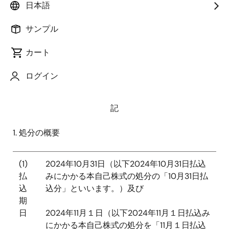
日本語
長兼
CEO
：柴田 英利、以下「当社」といいます。）
は、本日付で取締役会から委任を受けた代表執行役に
サンプル
おいて、以下のとおり、事後交付型株式報酬制度に従
い付与したリストリクテッド・ストック・ユニット
カート
（以下「
RSU
」といいます。）に基づく自己株式の処分
（以下「本自己株式処分」といいます。）を行うこと
ログイン
を決定いたしましたので、お知らせいたします。
記
1. 処分の概要
(1)
2024
年
10
月
31
日（以下
2024
年
10
月
31
日払込
払
みにかかる本自己株式の処分の「
10
月
31
日払
込
込分」といいます。）及び
期
日
2024
年
11
月１日（以下
2024
年
11
月１日払込み
にかかる本自己株式の処分を「
11
月１日払込