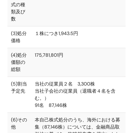
式の種
類及び
数
(3)処分
１株につき1,943.5円
価格
(4)処分
175,781,801円
価額の
総額
(5)割当
当社の従業員２名 3,300株
予定先
当社子会社の従業員（退職者４名を含
む。）
91名 87,146株
(6)その
本自己株式処分のうち、海外における募
他
集（
87,146
株）については、金融商品取