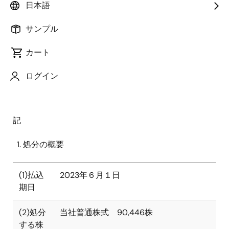
日本語
兼CEO：柴田 英利、以下「当社」といいます。）は、
本日付の取締役会決議において、以下のとおり、
事
後
サンプル
交付型株式報酬制度に従い付与したリストリクテッ
ド・ストック・ユニット（以下「RSU」といいます。）
カート
に基づく自己株式の処分（以下「本自己株式処分」と
いいます。）を行うことを決定いたしましたので、お
ログイン
知らせいたします。
記
処分の概要
(1)払込
2023年６月１日
期日
(2)処分
当社普通株式 90,446株
する株