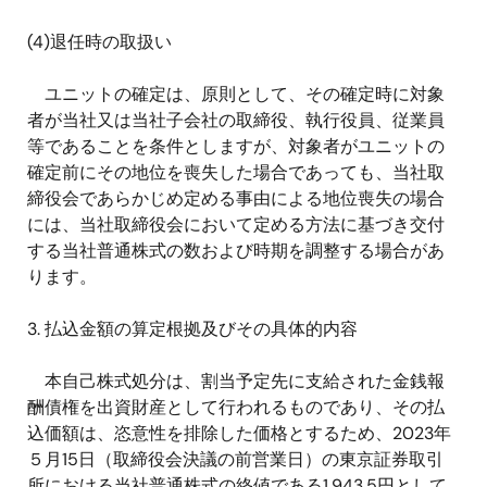
(4)退任時の取扱い
ユニットの確定は、原則として、その確定時に対象
者が当社又は当社子会社の取締役、執行役員、従業員
等であることを条件としますが、対象者がユニットの
確定前にその地位を喪失した場合であっても、当社取
締役会であらかじめ定める事由による地位喪失の場合
には、当社取締役会において定める方法に基づき交付
する当社普通株式の数および時期を調整する場合があ
ります。
3. 払込金額の算定根拠及びその具体的内容
本自己株式処分は、割当予定先に支給された金銭報
酬債権を出資財産として行われるものであり、その払
込価額は、恣意性を排除した価格とするため、2023年
５月15日（取締役会決議の前営業日）の東京証券取引
所における当社普通株式の終値である1,943.5円として