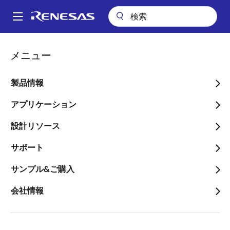
メ
イ
A
ン
Main
コ
会社案内
ニュースルーム
navigation
メニュー
ン
リストリクテッド・ストック・ユニット（RSU）に基づく自己株式の
パ
処分に関するお知らせ
テ
ン
ン
製品情報
リストリクテッド・ストッ
ツ
く
ク・ユニット（RSU）に基
に
アプリケーション
ず
移
づく自己株式の処分に関す
設計リソース
動
るお知らせ
サポート
サンプル&ご購入
会社情報
2023年5月16日
ルネサス エレクトロニクス株式会社（代表取締役社長