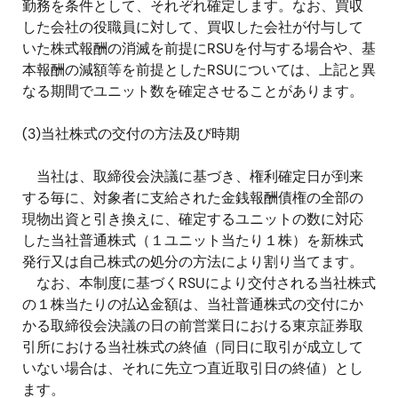
勤務を条件として、それぞれ確定します。なお、買収
した会社の役職員に対して、買収した会社が付与して
いた株式報酬の消滅を前提にRSUを付与する場合や、基
本報酬の減額等を前提としたRSUについては、上記と異
なる期間でユニット数を確定させることがあります。
(3)当社株式の交付の方法及び時期
当社は、取締役会決議に基づき、権利確定日が到来
する毎に、対象者に支給された金銭報酬債権の全部の
現物出資と引き換えに、確定するユニットの数に対応
した当社普通株式（１ユニット当たり１株）を新株式
発行又は自己株式の処分の方法により割り当てます。
なお、本制度に基づくRSUにより交付される当社株式
の１株当たりの払込金額は、当社普通株式の交付にか
かる取締役会決議の日の前営業日における東京証券取
引所における当社株式の終値（同日に取引が成立して
いない場合は、それに先立つ直近取引日の終値）とし
ます。