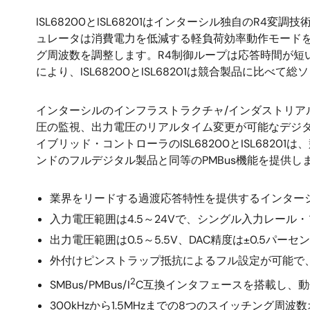
ISL68200とISL68201はインターシル独自の
ュレータは消費電力を低減する軽負荷効率動作モード
グ周波数を調整します。R4制御ループは応答時間が短
により、ISL68200とISL68201は競合製品に比べ
インターシルのインフラストラクチャ/インダストリア
圧の監視、出力電圧のリアルタイム変更が可能なデジタ
イブリッド・コントローラのISL68200とISL68
ンドのフルデジタル製品と同等のPMBus機能を提供し
業界をリードする過渡応答特性を提供するインターシ
入力電圧範囲は4.5～24Vで、シングル入力レール
出力電圧範囲は0.5～5.5V、DAC精度は±0.5パ
外付けピンストラップ抵抗によるフル設定が可能で
2
SMBus/PMBus/I
C互換インタフェースを搭載し、動作速
300kHzから1.5MHzまでの8つのスイッチング周波