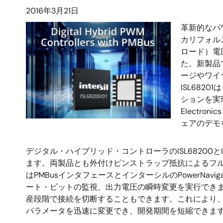
2016年3月21日
革新的なパ
カリフォルニ
ロード）電
た。新製品で
ージやワイ
ISL682
ションを実現
Electronic
ェアのデモ
デジタル・ハイブリッド・コントローラのISL68200と
ます。両製品とも外付けピンストラップ抵抗によるフ
はPMBusインタフェースとインターシルのPowerNa
ート・ビットの監視、出力電圧の瞬時変更を実行できま
産段階で接続を切断することもできます。これにより
パラメータを迅速に変更でき、開発期間を短縮できま