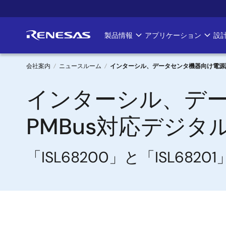
メ
イ
ン
製品情報
アプリケーション
設
Main
コ
ン
navigation
テ
会社案内
ニュースルーム
インターシル、データセンタ機器向け電源設
ン
パ
インターシル、デ
ツ
に
ン
移
PMBus対応デジ
く
動
ず
「ISL68200」と「ISL