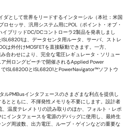
イダとして世界をリードするインターシル（本社：米国
IC、プロセッサ、汎用システム用にPOL（ポイント・オブ・
ハイブリッドDC/DCコントローラ2製品を発表しまし
たISL68201は、データセンタ用ルータ、サーバ、ストレ
00は外付けMOSFETを直接駆動できます。一方、
段との組み合わせにより、完全な電圧レギュレータ・ソリュー
ロングビーチで開催されるApplied Power
L68200とISL68201とPowerNavigator™ソフトウ
デジタルPMBusインタフェースのさまざまな利点を提供し
するとともに、不揮発性メモリを不要にします。設計者
出力電流、温度テレメトリの読み取りのほか、フォルト・レポ
中にインタフェースを電源のデバッグに使用し、最終生
チング周波数、出力電圧、ループ・ゲインなどの重要な