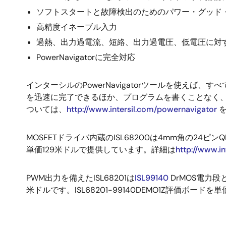
ソフトスタートと故障検出のためのパワー・グッド
高精度イネーブル入力
過熱、出力過電流、短絡、出力過電圧、低電圧に対
PowerNavigatorに完全対応
インターシルのPowerNavigatorツールを使え
を迅速に完了できるほか、プログラムを書くことなく、回路
ついては、
http://www.intersil.com/powernavigator
を
MOSFETドライバ内蔵のISL68200は4mm角の24ピ
単価129米ドルで提供しています。詳細は
http://www.i
PWM出力を備えたISL68201は
ISL99140
DrMOS電力段
米ドルです。ISL68201-99140DEMO1Z評価ボー