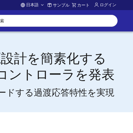
日本語
ログイン
サンプル
カート
Account
源設計を簡素化する
Mコントローラを発表
界をリードする過渡応答特性を実現