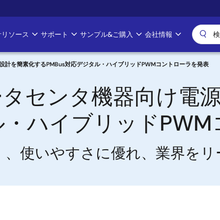
計リソース
サポート
サンプル&ご購入
会社情報
計を簡素化するPMBus対応デジタル・ハイブリッドPWMコントローラを発表
ータセンタ機器向け電
タル・ハイブリッドPW
68201」、使いやすさに優れ、業