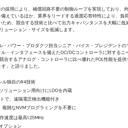
R4変調技術の採用により、補償回路不要の制御ループを実現してお
を備えているほか、業界をリードする過渡応答特性により、負
いため、競合する技術と比べて出力キャパシタンスを大幅に低
て総ソリューション・サイズを低減します。
ル・パワー・プロダクツ担当シニア・バイス・プレジデントの
ル・インタフェースを備えたDC/DCコントローラに対する
201は、競合するアナログ・コントローラに比べ優れたPOL性能
ます」と語りました。
ル独自のR4技術
・ソリューション用向けにLDOを内蔵
ーセントで、遠隔電圧検出機能付き
、複雑なNVMプログラミングを不要に
度は最高1.25MHz
数オプション