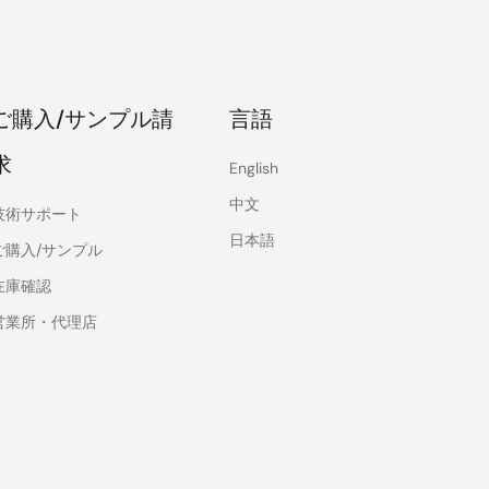
ご購入/サンプル請
言語
求
English
中文
技術サポート
日本語
ご購入/サンプル
在庫確認
営業所・代理店