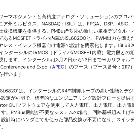
ワーマネジメントと高精度アナログ・ソリューションのプロバ
ア州ミルピタス、NASDAQ：ISIL）は、FPGA、DSP、AS
圧変換機能を提供する、PMBus™対応の新しい単相デジタル・
あるMOSFETドライバ内蔵のISL68200と、PWM出力を備え
ヤレス・インフラ機器向け電源の設計を簡素化します。ISL682
01はインターシルのDrMOS（ドライバ/MOSFET内蔵）電力
します。インターシルは3月21日から23日まで米カリフォルニア州
s Conference and Expo（
APEC
）のブース（ブース番号：2117）でIS
を行います。
ISL68201は、インターシルのR4™制御ループの高い性能と
ル設定が可能で、標準的なエンジニアリング設計フローを提供
vigator GUIソフトウェアを使用して入力電圧、出力電圧、
す。PMBus機能が不要なシステムの場合、回路基板組み上げ
、設計時にハンダごてを使った部品交換が不要になり、スイッ
す。