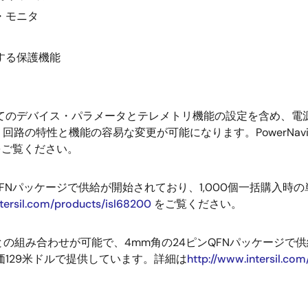
・モニタ
する保護機能
ば、すべてのデバイス・パラメータとテレメトリ機能の設定を含め
の特性と機能の容易な変更が可能になります。PowerNavig
ご覧ください。
ンQFNパッケージで供給が開始されており、1,000個一括購入時の単価
ntersil.com/products/isl68200
をご覧ください。
との組み合わせが可能で、4mm角の24ピンQFNパッケージで供給
ドを単価129米ドルで提供しています。詳細は
http://www.intersil.co