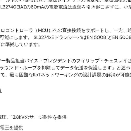
2740EIAZの60mAの電源電流は過熱を引き起こさずに、小型
Vマイクロコントローラ（MCU）への直接接続をサポートし、一方
します。ISL3274xEトランシーバはEN 50081とEN 5
完全に準拠しています。
ー製品担当バイス・プレジデントのフィリップ・チェスレイは「
ラウンド・ループを排除してデータ伝送を保護します」と述べ、さ
て、最も困難なIIoTネットワーキングの設計課題の解消が可
現
圧、12.8kVのサージ耐性を提供
電圧を提供