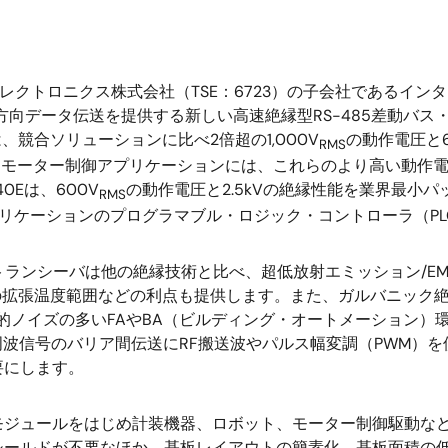
レクトロニクス株式会社（TSE：6723）の子会社であるインタ
s双方向データ伝送を提供する新しい高速絶縁型RS-485差動バ
41Eは、競合ソリューションに比べ2倍超の1,000V
の動作電圧と
RMS
速モーター制御アプリケーションには、これらのより高い動作電
740Eは、600V
の動作電圧と2.5kVの絶縁性能を業界最小
RMS
プリケーションのプログラマブル・ロジック・コントローラ（P
4xEトランシーバは他の絶縁技術と比べ、超低放射エミッション/
での拡張温度範囲などの利点も提供します。また、ガルバニック
的ノイズの多いFAやBA（ビルディング・オートメーション）
低周波信号のバリア間伝送にRF搬送波やパルス幅変調（PWM）
要にします。
Oモジュールをはじめ計装機器、ロボット、モーター制御駆動などにPL
シールドが不要なほか、基板レイアウトの簡素化、基板面積の