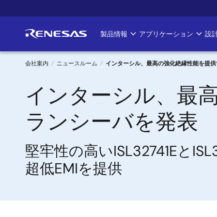
メ
イ
ン
製品情報
アプリケーション
設
Main
コ
ン
navigation
テ
会社案内
ニュースルーム
インターシル、最高の強化絶縁性能を提供す
ン
パ
インターシル、最高
ツ
に
ン
移
ランシーバを発表
く
動
ず
堅牢性の高いISL32741Eと
超低EMIを提供