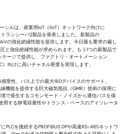
ーシルは、産業用IoT（IIoT）ネットワーク向けに
ス・トランシーバ2製品を発表しました。新製品の
6kVの強化絶縁性能を提供します。今日最も要求の厳し
圧と強化絶縁性能が求められます。もう1つの新製品で
パッケージで提供し、ファクトリ・オートメーション
LC）向けに高いチャネル密度を実現します。
EMI感受性、バス上での最大160デバイスのサポート、
絶縁機能を提供する巨大磁気抵抗（GMR）技術の採用に
環境で発生するコモンモード・ノイズから通信バスを保
を使用する静電容量性やトランス・ベースのアイソレータ
Cを接続するPROFIBUS DPや高速RS-485ネットワ
低減、データ伝送の信頼性と整合性の向上を可能にしま