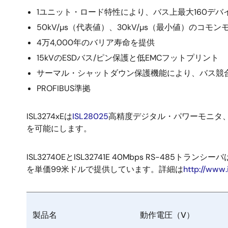
1ユニット・ロード特性により、バス上最大160デバ
50kV/µs（代表値）、30kV/µs（最小値）の
4万4,000年のバリア寿命を提供
15kVのESDバス/ピン保護と低EMCフットプリント
サーマル・シャットダウン保護機能により、バス競
PROFIBUS準拠
ISL3274xEは
ISL28025
高精度デジタル・パワーモニタ
を可能にします。
ISL32740EとISL32741E 40Mbps RS-
を単価99米ドルで提供しています。詳細は
http://www.
製品名
動作電圧（V）