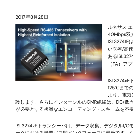
2017年8月28日
ルネサス エ
40Mbp
ISL327
い医療/高
あるISL32
（FA）ア
ISL327
125℃ま
より、電気
護します。さらにインターシルのGMR絶縁は、DC/
が必要とする複雑なエンコーディング・スキームを不
ISL3274xEトランシーバは、データ収集、デジタルI/
ークにおける機器バス間インタフェースに最適です。