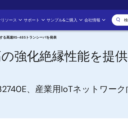
計リソース
サポート
サンプル&ご購入
会社情報
る高速RS-485トランシーバを発表
の強化絶縁性能を提供す
ISL32740E、産業用IoTネッ