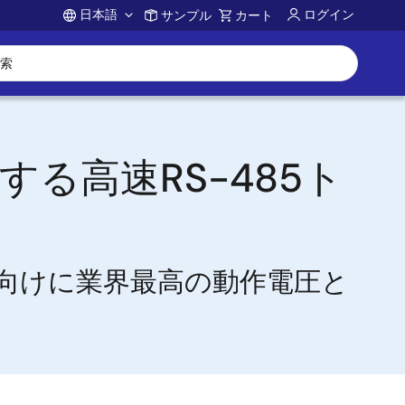
日本語
ログイン
サンプル
カート
Account
る高速RS-485ト
トワーク向けに業界最高の動作電圧と