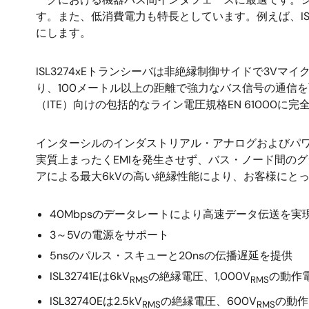
す。また、低消費電力も特長としています。例えば、ISL3
にします。
ISL3274xEトランシーバは非絶縁制御サイドで3
り、100メートル以上の距離で強力なバス信号の通信を可能に
（ITE）向けの包括的なライン電圧規格EN 61000に
インターシルのインダストリアル・アナログおよびパワ
実質上まったくEMIを発生させず、バス・ノード間のグ
アによる最大6kVの高い絶縁性能により、お客様にとっ
40Mbpsのデータレートにより高速データ伝送を実
3～5Vの電源をサポート
5nsのパルス・スキューと20nsの伝播遅延を提供
ISL32741Eは6kV
の絶縁電圧、1,000V
の動作電
RMS
RMS
ISL32740Eは2.5kV
の絶縁電圧、600V
の動作
RMS
RMS