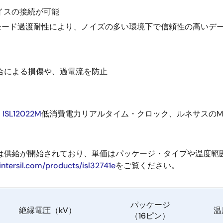
イスの接続が可能
コモンモード過渡耐性により、ノイズの多い環境下で信頼性の高いデ
合による損傷や、過電流を防止
、
ISL12022M
低消費電力リアルタイム・クロック、ルネサスのM
485トランシーバは供給が開始されており、単価はパッケージ・タイプや温
intersil.com/products/isl32741e
をご覧ください。
パッケージ
絶縁電圧（kV）
温
（16ピン）