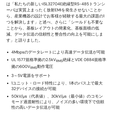
は「私たちの新しいISL32704E絶縁型RS-485トランシ
ーバは実質上まったく放射EMIを発生させないことか
ら、産業機器の設計でお客様が経験する最大の課題の1
つを解決します」と述べ、さらに「シールドも不要な
ことから、基板レイアウトの簡素化、基板面積の低
減、データ伝送の信頼性と整合性の向上を可能にしま
す」と語りました。
4Mbpsのデータレートにより高速データ伝送が可能
UL 1577規格準拠の2.5kV
絶縁とVDE 0884規格準
RMS
拠の600V
動作電圧
RMS
3～5V電源をサポート
1ユニット・ロード特性により、1本のバス上で最大
32デバイスの接続が可能
50kV/µs（代表値）、30kV/µs（最小値）のコモン
モード過渡耐性により、ノイズの多い環境下で信頼
性の高いデータ伝送が可能