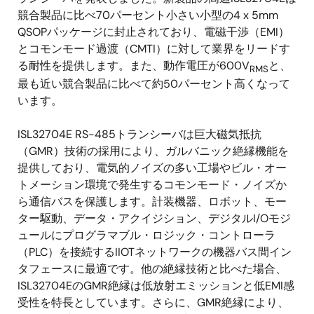
競合製品に比べ70パーセント小さい小型の4 x 5mm
QSOPパッケージに封止されており、電磁干渉（EMI）
とコモンモード過渡（CMTI）に対して業界をリードす
る耐性を提供します。また、動作電圧が600V
と、
RMS
最も近い競合製品に比べて約50パーセント高くなって
います。
ISL32704E RS-485トランシーバは巨大磁気抵抗
（GMR）技術の採用により、ガルバニック絶縁機能を
提供しており、電気的ノイズの多い工場やビル・オー
トメーション環境で発生するコモンモード・ノイズか
ら通信バスを保護します。計装機器、ロボット、モー
ター駆動、データ・アクイジション、デジタルI/Oモジ
ュールにプログラマブル・ロジック・コントローラ
（PLC）を接続するIIOTネットワークの機器バス間イン
タフェースに最適です。他の絶縁技術と比べた場合、
ISL32704EのGMR絶縁は低放射エミッションと低EMI感
受性を特長としています。さらに、GMR絶縁により、