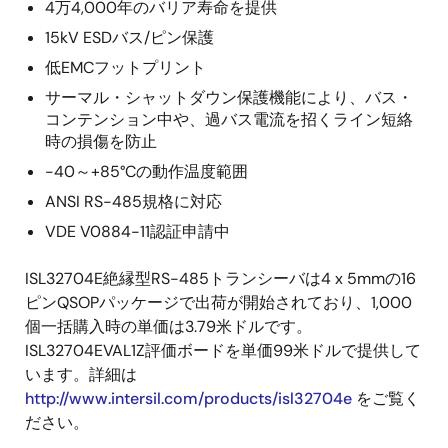
4万4,000年のバリア寿命を提供
15kV ESDバス/ピン保護
低EMCフットプリント
サーマル・シャットダウン保護機能により、バス・
コンテンション中や、過バス電流を招くライン短絡
時の損傷を防止
-40～+85°Cの動作温度範囲
ANSI RS-485規格に対応
VDE V0884-11認証申請中
ISL32704E絶縁型RS-485トランシーバは4 x 5mmの16
ピンQSOPパッケージで出荷が開始されており、1,000
個一括購入時の単価は3.79米ドルです。
ISL32704EVAL1Z評価ボードを単価99米ドルで提供して
います。詳細は
http://www.intersil.com/products/isl32704e
をご覧く
ださい。