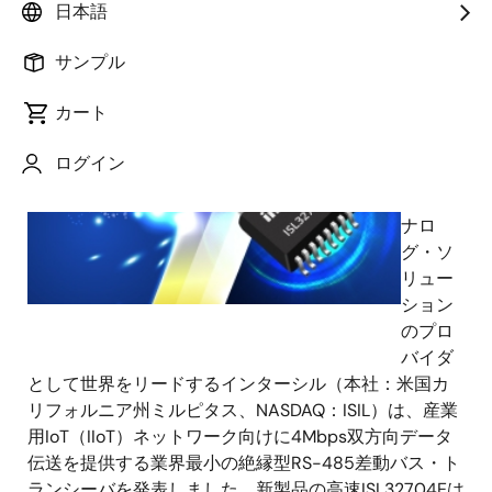
日本語
2017年2月13日
サンプル
革新的
なパワ
カート
ーマネ
ジメン
ログイン
トと高
精度ア
ナロ
グ・ソ
リュー
ション
のプロ
バイダ
として世界をリードするインターシル（本社：米国カ
リフォルニア州ミルピタス、NASDAQ：ISIL）は、産業
用IoT（IIoT）ネットワーク向けに4Mbps双方向データ
伝送を提供する業界最小の絶縁型RS-485差動バス・ト
ランシーバを発表しました。新製品の高速ISL32704Eは