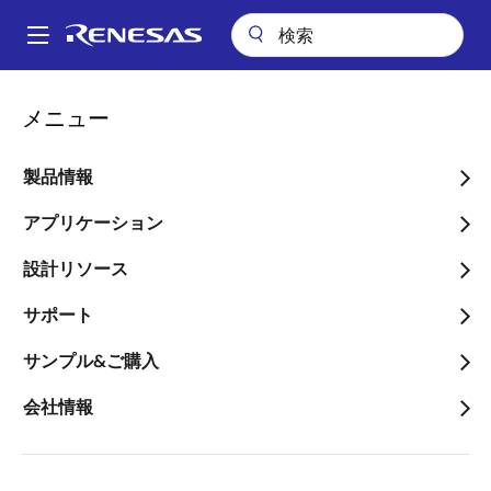
メ
イ
A
ン
Main
コ
会社案内
ニュースルーム
navigation
メニュー
ン
インターシル、業界最小の絶縁型RS-485トランシーバを発表
パ
テ
ン
インターシル、業界最小の
ン
製品情報
ツ
く
絶縁型RS-485トランシー
に
アプリケーション
ず
バを発表
移
設計リソース
動
堅牢性の高いISL32704E、産業用IoTネ
サポート
ットワーク向けに革新的な性能、業界
をリードするEMIとCMTI特性、最高の
サンプル&ご購入
動作電圧を提供
会社情報