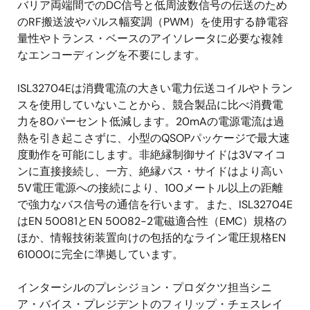
バリア両端間でのDC信号と低周波数信号の伝送のため
のRF搬送波やパルス幅変調（PWM）を使用する静電容
量性やトランス・ベースのアイソレータに必要な複雑
なエンコーディングを不要にします。
ISL32704Eは消費電流の大きい電力伝送コイルやトラン
スを使用していないことから、競合製品に比べ消費電
力を80パーセント低減します。20mAの電源電流は過
熱を引き起こさずに、小型のQSOPパッケージで最大速
度動作を可能にします。非絶縁制御サイドは3Vマイコ
ンに直接接続し、一方、絶縁バス・サイドはより高い
5V電圧電源への接続により、100メートル以上の距離
で強力なバス信号の通信を行います。また、ISL32704E
はEN 50081とEN 50082-2電磁適合性（EMC）規格の
ほか、情報技術装置向けの包括的なライン電圧規格EN
61000に完全に準拠しています。
インターシルのプレシジョン・プロダクツ担当シニ
ア・バイス・プレジデントのフィリップ・チェスレイ