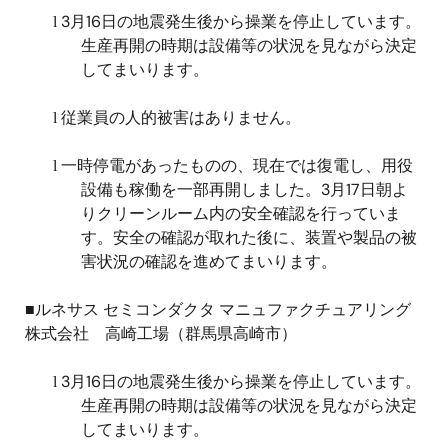
3
月
16
日の地震発生後から操業を停止しています。
l
生産再開の時期は設備等の状況を見ながら決定
してまいります。
従業員の人的被害はありません。
l
一時停電があったものの、現在では復電し、用役
l
設備も稼働を一部再開しました。
3
月
17
日朝よ
りクリーンルーム内の安全確認を行っていま
す。安全の確認が取れた後に、装置や製品の被
害状況の確認を進めてまいります。
■ルネサス セミコンダクタ マニュファクチュアリング
株式会社 高崎工場（群馬県高崎市）
3
月
16
日の地震発生後から操業を停止しています。
l
生産再開の時期は設備等の状況を見ながら決定
してまいります。