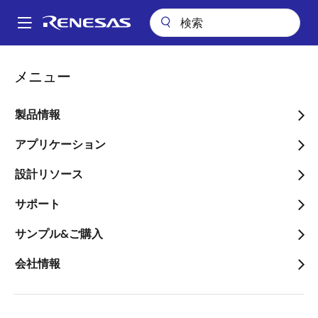
メ
イ
A
ン
Main
コ
会社案内
ニュースルーム
navigation
メニュー
ン
「福島県沖地震」による当社事業活動への影響について
パ
テ
ン
「福島県沖地震」による当
ン
製品情報
ツ
く
社事業活動への影響につい
に
アプリケーション
ず
て
移
設計リソース
動
サポート
サンプル&ご購入
2022年3月17日
会社情報
はじめに、本災害で被災されました方々に、衷心よ