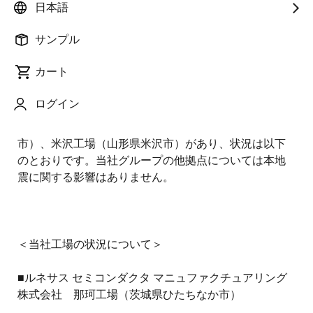
日本語
りお見舞い申し上げます。
サンプル
3
月
16
日（
23
：
36
頃）に発生しました福島県沖地震に
よる当社事業活動への影響について以下のとおりお知
カート
らせします。
ログイン
当社グループ拠点として、震源地付近には、那珂工
場（茨城県ひたちなか市）、高崎工場（群馬県高崎
市）、米沢工場（山形県米沢市）があり、状況は以下
のとおりです。当社グループの他拠点については本地
震に関する影響はありません。
＜当社工場の状況について＞
■ルネサス セミコンダクタ マニュファクチュアリング
株式会社 那珂工場（茨城県ひたちなか市）