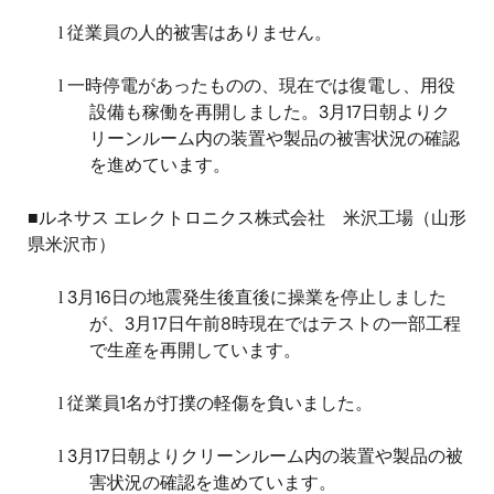
従業員の人的被害はありません。
l
一時停電があったものの、現在では復電し、用役
l
設備も稼働を再開しました。
3
月
17
日朝よりク
リーンルーム内の装置や製品の被害状況の確認
を進めています。
■ルネサス エレクトロニクス株式会社 米沢工場（山形
県米沢市）
3
月
16
日の地震発生後直後に操業を停止しました
l
が、
3
月
17
日午前
8
時現在ではテストの一部工程
で生産を再開しています。
従業員
1
名が打撲の軽傷を負いました。
l
3
月
17
日朝よりクリーンルーム内の装置や製品の被
l
害状況の確認を進めています。