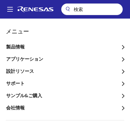
メ
イ
A
ン
Main
コ
会社案内
ニュースルーム
navigation
メニュー
ン
「熊本県熊本地方地震」による当社事業活動への影響について
パ
テ
ン
「熊本県熊本地方地震」に
ン
製品情報
ツ
く
よる当社事業活動への影響
に
アプリケーション
ず
について
移
設計リソース
動
サポート
サンプル&ご購入
2019年1月3日
会社情報
1月3日（18：10頃）に熊本県熊本地方で最大震度6弱
の地震が発生しましたが、震源付近の当社の関係会
社、事業所におきまして、本地震による人的被害およ