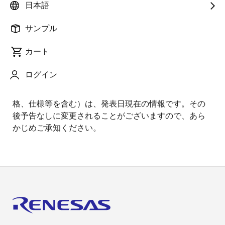
日本語
び物的被害はございません。
サンプル
また、本地震によるサプライヤ様、協力会社様等を
含めたサプライチェーン全体については、現時点で影
カート
響の報告は受けておりません。
ログイン
ニュースリリースに掲載されている情報（製品価
格、仕様等を含む）は、発表日現在の情報です。その
後予告なしに変更されることがございますので、あら
かじめご承知ください。