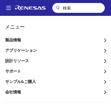
メ
イ
A
ン
Main
コ
会社案内
ニュースルーム
navigation
メニュー
ン
NASAの月探査ロケット「アルテミス1号」に、ルネサスのインターシ
パ
ルブランド耐放射線IC数百個が搭載
テ
ン
ン
製品情報
NASAの月探査ロケット
ツ
く
「アルテミス1号」に、ル
に
アプリケーション
ず
移
ネサスのインターシルブラ
設計リソース
動
ンド耐放射線IC数百個が搭
サポート
載
サンプル&ご購入
～宇宙ロケットと宇宙船オリオンに搭
会社情報
載された半導体が、今後の宇宙ミッシ
ョン実現に貢献～