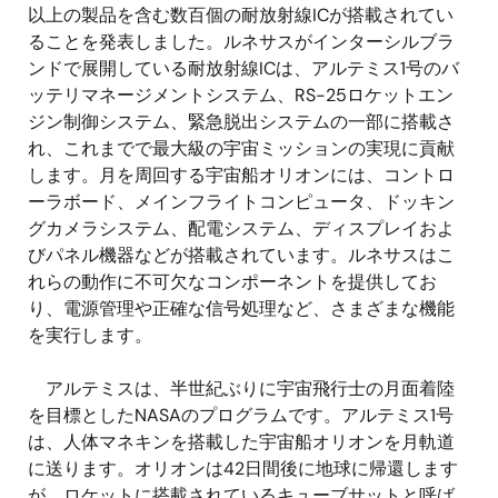
以上の製品を含む数百個の耐放射線ICが搭載されてい
ることを発表しました。ルネサスがインターシルブラ
ンドで展開している耐放射線ICは、アルテミス1号のバ
ッテリマネージメントシステム、RS-25ロケットエン
ジン制御システム、緊急脱出システムの一部に搭載さ
れ、これまでで最大級の宇宙ミッションの実現に貢献
します。月を周回する宇宙船オリオンには、コントロ
ーラボード、メインフライトコンピュータ、ドッキン
グカメラシステム、配電システム、ディスプレイおよ
びパネル機器などが搭載されています。ルネサスはこ
れらの動作に不可欠なコンポーネントを提供してお
り、電源管理や正確な信号処理など、さまざまな機能
を実行します。
アルテミスは、半世紀ぶりに宇宙飛行士の月面着陸
を目標としたNASAのプログラムです。アルテミス1号
は、人体マネキンを搭載した宇宙船オリオンを月軌道
に送ります。オリオンは42日間後に地球に帰還します
が、ロケットに搭載されているキューブサットと呼ば