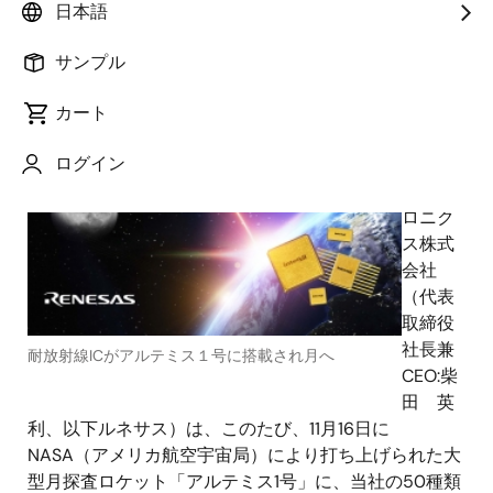
日本語
サンプル
2022年11月17日
カート
ルネ
ログイン
サス エ
レクト
ロニク
ス株式
会社
（代表
取締役
社長兼
耐放射線ICがアルテミス１号に搭載され月へ
CEO:柴
田 英
利、以下ルネサス）は、このたび、11月16日に
NASA（アメリカ航空宇宙局）により打ち上げられた大
型月探査ロケット「アルテミス1号」に、当社の50種類