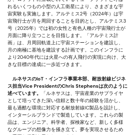
れるいくつもの小型の人工衛星により、さまざまな宇
宙実験も実施します。アルテミス2号（2024年）は宇
宙飛行士が月を周回することを目的とし、アルテミス3
号（2025年）では初の女性と有色人種の宇宙飛行士が
月面に降り立つことを目指します。「アルテミス計
画」は、月周回軌道上に宇宙ステーションを建設し、
月の南極に基地を建設する計画です。このインフラに
より2040年代には火星への有人飛行の実現に向け、大
きな目標の達成に一歩近づきます。
ルネサスのIoT・インフラ事業本部、耐放射線ビジネ
ス担当Vice PresidentのChris Stephensは次のように
述べています。
「ルネサスは、宇宙産業のサプライヤ
として培ってきた深い信頼と数十年の経験を活かし、
最も過酷な環境に対応する耐放射線IC製品を設計し、
インターシルブランドで製造しています。これらの製
品は、エンジニア、科学者、探検家など、新しく多様
なグループの想像力を掻き立て、夢を実現させるため