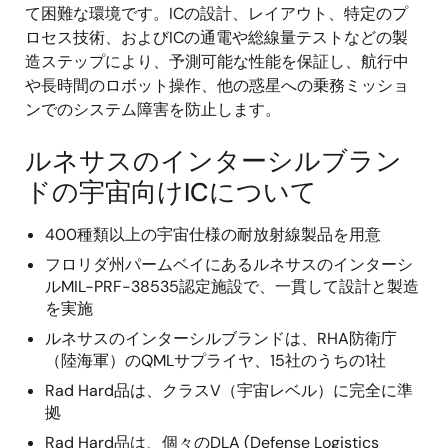
て困難な環境です。ICの設計、レイアウト、特定のプ
ロセス技術、およびICの通電や総線量テストなどの製
造ステップにより、予測可能な性能を保証し、航行中
や長時間のロボット操作、他の惑星への乗務ミッショ
ンでのシステム障害を防止します。
ルネサスのインターシルブラン
ドの宇宙向けICについて
400種類以上の宇宙仕様の耐放射線製品を用意
フロリダ州パームベイにあるルネサスのインターシ
ルMIL-PRF-38535認定施設で、一貫して設計と製造
を実施
ルネサスのインターシルブランドは、RHA防衛庁
（陸海軍）のQMLサプライヤ、15社のうちの1社
Rad Hard品は、クラスV（宇宙レベル）に完全に準
拠
Rad Hard品は、個々のDLA (Defense Logistics