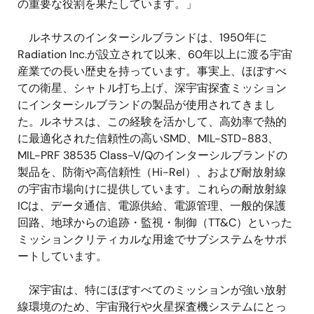
の重要な役割を果たしています。」
ルネサスのインターシルブランドは、1950年に
Radiation Inc.が設立されて以来、60年以上に渡る宇宙
産業での長い歴史を持っています。事実上、ほぼすべ
ての衛星、シャトル打ち上げ、深宇宙探査ミッション
にインターシルブランドの製品が使用されてきまし
た。ルネサスは、この経験を活かして、高効率で熱的
に最適化された信頼性の高いSMD、MIL-STD-883、
MIL-PRF 38535 Class-V/Qのインターシルブランドの
製品を、防衛や高信頼性（Hi-Rel）、および耐放射線
の宇宙市場向けに提供しています。これらの耐放射線
ICは、データ通信、電源供給、電源管理、一般的保護
回路、地球からの追跡・監視・制御（TT&C）といった
ミッションクリティカルな用途でサブシステムをサポ
ートしています。
深宇宙は、特にほぼすべてのミッションが強い放射
線環境のため、宇宙飛行や火星探査機システムにとっ