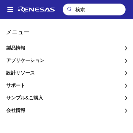
メ
イ
A
ン
Main
コ
会社案内
ニュースルーム
navigation
メニュー
ン
（訂正・数値データ訂正）「2022年12月期 第2四半期決算短信
パ
〔IFRS〕（連結）」の一部訂正について
テ
ン
ン
製品情報
（訂正・数値データ訂正）
ツ
く
「2022年12月期 第2四半
に
アプリケーション
ず
移
期決算短信〔IFRS〕（連
設計リソース
動
結）」の一部訂正について
サポート
サンプル&ご購入
会社情報
2022年8月10日
2022年7月28日に開示いたしました「2022年12月期