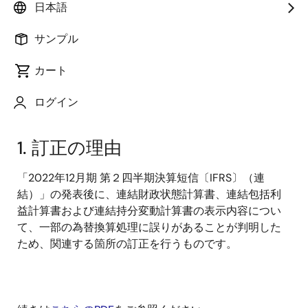
日本語
第2四半期決算短信〔IFRS〕（連結）」の一部に訂正す
べき事項がありましたので、下記のとおりお知らせい
サンプル
たします。
なお、下記訂正後の決算短信全文を
当社ウェブサイ
カート
ト（投資家の皆様へ）
に掲載しています。
ログイン
記
1. 訂正の理由
「2022年12月期 第２四半期決算短信〔IFRS〕（連
結）」の発表後に、連結財政状態計算書、連結包括利
益計算書および連結持分変動計算書の表示内容につい
て、一部の為替換算処理に誤りがあることが判明した
ため、関連する箇所の訂正を行うものです。