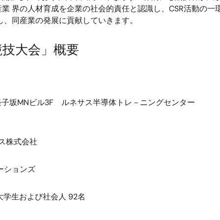
業 界の人材育成を企業の社会的責任と認識し、CSR活動の一
し、同産業の発展に貢献していきます。
競技大会」概要
 軽子坂MNビル3F ルネサス半導体トレ－ニングセンター
ス株式会社
ーションズ
大学生および社会人 92名