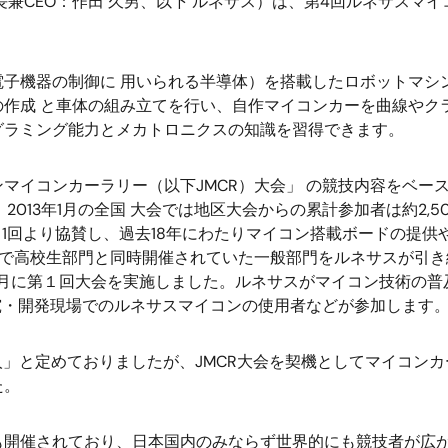
兼CEO：作田 久男、以下 ルネサス）は、第4回ルネサスマイ
子機器の制御に 用いられる半導体）を搭載したロボットマシ
の作成 と車体の組み立てを行い、自作マイコンカーを曲線やク
グラミング能力とメカトロニクスの知識を習得できます。
イコンカーラリー（以下JMCR）大会」 の競技内容をベース
2013年1月の全国 大会では地区大会からの累計参加者は約2
第 1回より協賛し、過去18年にわたりマイコン搭載ボードの提
会で高校生部門と同時開催されていた一般部門をルネサスが引
年8月に第１回大会を実施しました。ルネサスがマイコン技術の
研究・開発現場でのルネサスマイコンの使用者などが参加します
」と定めておりましたが、JMCR大会を契機としてマイコン
た。
開催されており、日本国内のみならず世界的にも競技者が広が