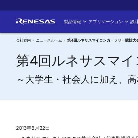
メ
イ
ン
製品情報
アプリケーション
設
Main
コ
ン
navigation
テ
会社案内
ニュースルーム
第4回ルネサスマイコンカーラリー競技大
ン
パ
第4回ルネサスマイ
ツ
に
ン
移
～大学生・社会人に加え、高
く
動
ず
2013年8月22日