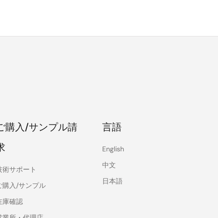
ご購入/サンプル請
言語
求
English
中文
技術サポート
日本語
ご購入/サンプル
在庫確認
営業所・代理店