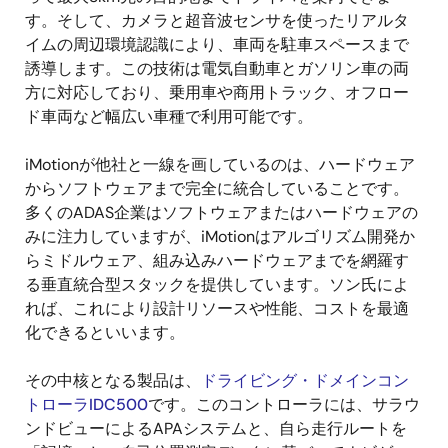
す。そして、カメラと超音波センサを使ったリアルタ
イムの周辺環境認識により、車両を駐車スペースまで
誘導します。この技術は電気自動車とガソリン車の両
方に対応しており、乗用車や商用トラック、オフロー
ド車両など幅広い車種で利用可能です。
iMotionが他社と一線を画しているのは、ハードウェア
からソフトウェアまで完全に統合していることです。
多くのADAS企業はソフトウェアまたはハードウェアの
みに注力していますが、iMotionはアルゴリズム開発か
らミドルウェア、組み込みハードウェアまでを網羅す
る垂直統合型スタックを提供しています。ソン氏によ
れば、これにより設計リソースや性能、コストを最適
化できるといいます。
その中核となる製品は、
ドライビング・ドメインコン
トローラIDC500
です。このコントローラには、サラウ
ンドビューによるAPAシステムと、自ら走行ルートを