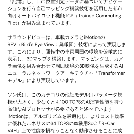
「記憶」し、自己位置測定データに基づいてナビゲー
ションを行う自己マッピング構築技術を活用した都市
向けオートパイロット機能TCP（Trained Commuting
Pilot）が組み込まれています。
サラウンドビューは、車載カメラとiMotionの
BEV（Bird's Eye View：鳥瞰図）技術によって実現しま
す。これにより、運転中の車両周囲の環境を俯瞰的に
表示し、3Dマップを構築します。マッピングは、カメ
ラ画像を組み合わせて周囲環境の3D映像を生成するAI
ニューラルネットワークアーキテクチャ「Transformer
モデル」により実現しています。
ソン氏は、このカテゴリの他社モデルはパラメータ規
模が大きく、少なくとも100 TOPSのAI演算性能を持つ
高価なAIプロセッサが必要であると述べています。
iMotionは、アルゴリズムを最適化し、よりコスト効率
に優れたルネサスの34 TOPSの車載用SoC「R-Car
V4H」上で性能を損なうことなく動作させることに成