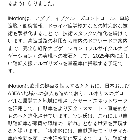
るようになりました。
iMotionは、アダプティブクルーズコントロール、車線
逸脱・衝突警報、ドライバ疲労検知などの補完的な技
術も製品化することで、技術スタックの進化を続けて
います。高速道路の利用から市内のドアツードア案内
まで、完全な経路ナビゲーション（フルサイクルナビ
ゲーション）の実現への布石として、2025年内に新し
い運転支援アルゴリズムを量産車に搭載する予定で
す。
iMotionは欧州の拠点を拡大するとともに、日本および
ASEAN地域への参入も進めており、ルネサスのグロー
バルな展開力と地域に根ざしたサービスネットワーク
を活用して、自動車をより安全・スマート・直感的な
ものへと進化させています。ソン氏は、これにより自
動運転車が家庭や職場の「離れ」となる世界を実現す
ると語ります。「将来的には、自動運転モビリティが
車内空間を第二の生活空間に変えるでしょう。運転す