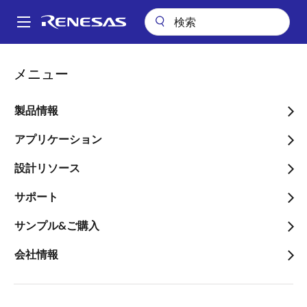
メ
イ
A
ン
Main
コ
会社案内
会社案内
お客様の成功事例
navigation
メニュー
ン
iMotionとルネサスのR-Carの技術が駐車の悩みを解消
パ
テ
ン
iMotionとルネサスのR-
ン
製品情報
ツ
く
Carの技術が駐車の悩みを
に
アプリケーション
ず
解消
移
設計リソース
動
画像
サポート
サンプル&ご購入
Innovation Insights –
会社情報
Customer Success Story