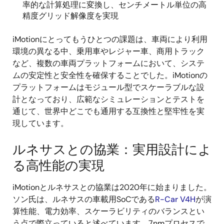
率的な計算処理に変換し、センチメートル単位の高
精度グリッド解像度を実現
iMotionにとってもうひとつの課題は、車両により利用
環境の異なる中、乗用車やレジャー車、商用トラック
など、複数の車両プラットフォームにおいて、システ
ムの安定性と安全性を確保することでした。iMotionの
プラットフォームはモジュール型でスケーラブルな設
計となっており、広範なシミュレーションとテストを
通じて、世界中どこでも通用する互換性と堅牢性を実
現しています。
ルネサスとの協業：実用設計によ
る高性能の実現
iMotionとルネサスとの協業は2020年に始まりました。
ソン氏は、ルネサスの車載用SoCである
R-Car V4H
が演
算性能、電力効率、スケーラビリティのバランスとい
う点で際立っていると述べています。7nmプロセスで