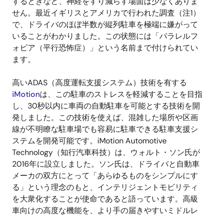
するときなど、神経をすり減らす場面は少なくありま
せん。最近イギリスとアメリカで行われた調査（注1）
で、ドライバのほぼ半数が縦列駐車を極端に嫌がって
いることがわかりました。この状態には「パラレルフ
ォビア（平行恐怖症）」という名前まで付けられてい
ます。
高いADAS（高度運転支援システム）技術を有する
iMotion
は、この駐車のストレスを軽減することを目指
し、30秒以内に車両の自動駐車を可能とする技術を開
発しました。この技術を使えば、混雑した場所や区画
線が不明瞭な駐車場でも容易に駐車できる駐車支援シ
ステムを開発可能です。iMotion Automotive
Technology（知行汽車科技）は、ウォルト・ソン氏が
2016年に設立しました。ソン氏は、ドライバと自動車
メーカの双方にとって「あらゆるものをシンプルにす
る」という理念のもと、インテリジェントモビリティ
を大衆化することが使命であると語っています。高級
車向けの高度な機能を、より手の届きやすいミドルレ