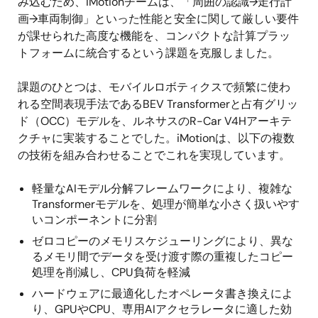
み込むため、iMotionチームは、「周囲の認識→走行計
画→車両制御」といった性能と安全に関して厳しい要件
が課せられた高度な機能を、コンパクトな計算プラッ
トフォームに統合するという課題を克服しました。
課題のひとつは、モバイルロボティクスで頻繁に使わ
れる空間表現手法であるBEV Transformerと占有グリッ
ド（OCC）モデルを、ルネサスのR-Car V4Hアーキテ
クチャに実装することでした。iMotionは、以下の複数
の技術を組み合わせることでこれを実現しています。
軽量なAIモデル分解フレームワークにより、複雑な
Transformerモデルを、処理が簡単な小さく扱いやす
いコンポーネントに分割
ゼロコピーのメモリスケジューリングにより、異な
るメモリ間でデータを受け渡す際の重複したコピー
処理を削減し、CPU負荷を軽減
ハードウェアに最適化したオペレータ書き換えによ
り、GPUやCPU、専用AIアクセラレータに適した効