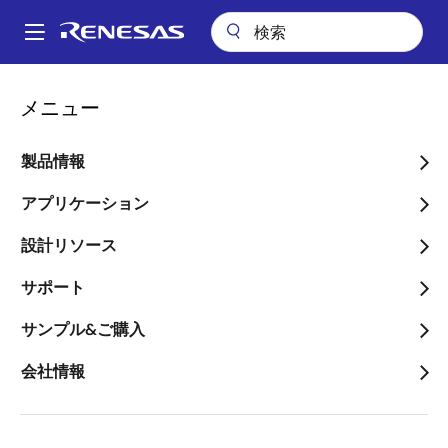
メ
イ
A
ン
Main
コ
ビデオ
navigation
メニュー
ン
SNOOZEモード・シーケンサーチュートリアルビデオ RL78/G23 ユー
パ
ザーコード追加とプロジェクト実行
テ
ン
ン
製品情報
SNOOZEモード・シーケン
ツ
く
サーチュートリアルビデオ
に
アプリケーション
ず
移
RL78/G23 ユーザーコード
設計リソース
動
追加とプロジェクト実行
サポート
サンプル&ご購入
会社情報
2021年11月2日
このビデオについて