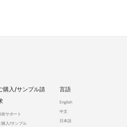
ご購入/サンプル請
言語
求
English
中文
技術サポート
日本語
ご購入/サンプル