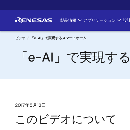
メ
イ
ン
製品情報
アプリケーション
設
Main
コ
ン
navigation
テ
ビデオ
「e-AI」で実現するスマートホーム
ン
パ
「e-AI」で実現
ツ
に
ン
移
く
動
ず
2017年5月12日
このビデオについて