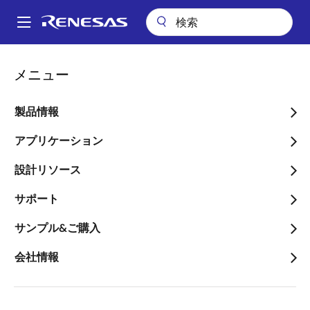
メ
イ
A
ン
Main
コ
ビデオ
navigation
メニュー
ン
スマート・コンフィグレータ チュートリアル - A/D変換結果に従って
パ
LED点滅するRL78プロジェクトの作成手順
テ
ン
ン
製品情報
スマート・コンフィグレー
ツ
く
タ チュートリアル - A/D変
に
アプリケーション
ず
移
換結果に従ってLED点滅す
設計リソース
動
るRL78プロジェクトの作
サポート
成手順
サンプル&ご購入
会社情報
2024年11月1日