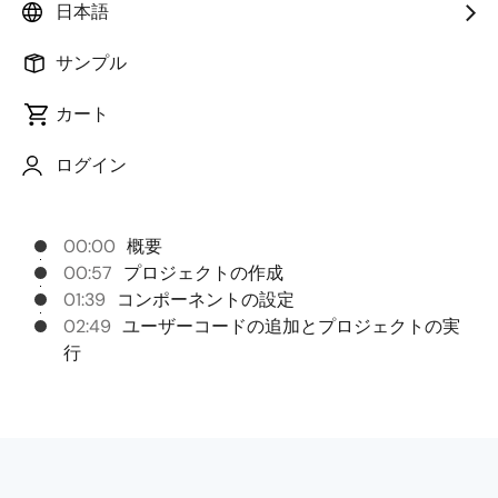
このビデオについて
日本語
サンプル
この動画はスマート・コンフィグレータでA/D変換
(ADC)を使ったLED点滅プログラムを作るまでの手順を
カート
解説します。
ログイン
チャプター
00:00
概要
00:57
プロジェクトの作成
01:39
コンポーネントの設定
02:49
ユーザーコードの追加とプロジェクトの実
行