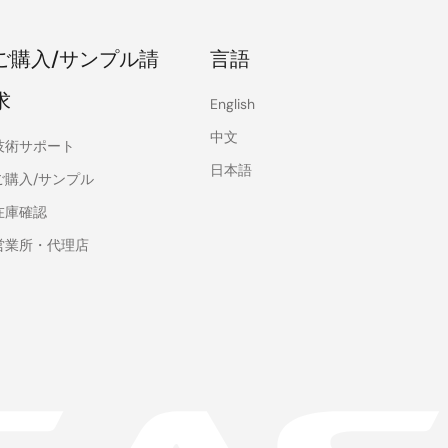
ご購入/サンプル請
言語
求
English
中文
技術サポート
日本語
ご購入/サンプル
在庫確認
営業所・代理店