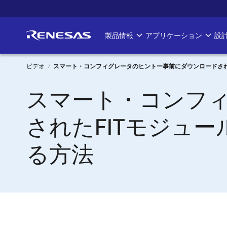
メ
イ
ン
製品情報
アプリケーション
設
Main
コ
ン
navigation
テ
ビデオ
スマート・コンフィグレータのヒントー事前にダウンロードされ
ン
パ
スマート・コンフ
ツ
に
ン
移
されたFITモジュ
く
動
る方法
ず