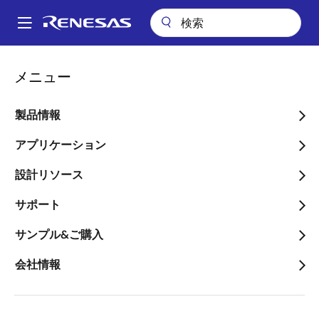
メ
イ
A
ン
Main
コ
ビデオ
navigation
メニュー
ン
スマート・コンフィグレータ機能 - プロジェクト間でコンポーネント
パ
の設定を簡単に移行
テ
ン
ン
製品情報
スマート・コンフィグレー
ツ
く
タ機能 - プロジェクト間で
に
アプリケーション
ず
移
コンポーネントの設定を簡
設計リソース
動
単に移行
サポート
サンプル&ご購入
会社情報
2022年3月17日
このビデオについて