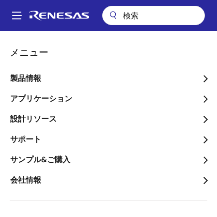
メ
イ
A
ン
Main
コ
ビデオ
R-Car S4 SDK: Linux BSP Setup App Part 3
navigation
メニュー
ン
パ
R-Car S4 SDK: Linux BSP
テ
ン
ン
製品情報
Setup App Part 3
ツ
く
に
アプリケーション
ず
移
設計リソース
動
2023年8月3日
サポート
このビデオについて
サンプル&ご購入
会社情報
Renesas provides the R-Car S4 SDK, software that
runs on the
R-Car S4
SoC.
This video, Part 3 of Linux BSP setup in the 'R-Car S4