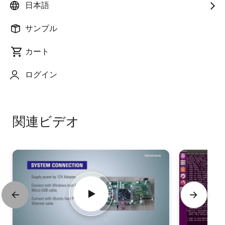
日本語
Startup Guide', explains 'Boot Kernel by using eMMC'
as the following steps.
サンプル
Prepare image, DTB files, and userland to NFS.
カート
Write image files and userland to eMMC.
ログイン
Boot Kernel for board S4 by using eMMC.
関連ビデオ