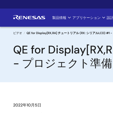
メ
イ
ン
製品情報
アプリケーション
設
Main
コ
ン
navigation
テ
ビデオ
QE for Display[RX,RA] チュートリアル (RX: シリアルLCD) 
ン
パ
QE for Display[
ツ
に
ン
移
- プロジェクト準備
く
動
ず
2022年10月5日