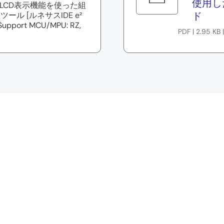
使用し
のLCD表示機能を使った組
ド
 [ルネサスIDE e²
port MCU/MPU: RZ,
PDF | 2.95 KB