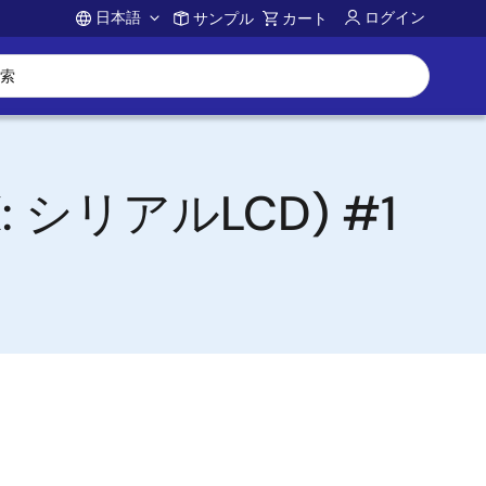
日本語
ログイン
サンプル
カート
Account
X: シリアルLCD) #1