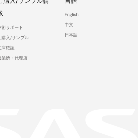
ご購入/サンプル請
言語
求
English
中文
技術サポート
日本語
ご購入/サンプル
在庫確認
営業所・代理店