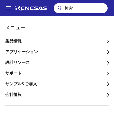
メ
イ
A
ン
Main
コ
ビデオ
navigation
メニュー
ン
QE for Capacitive Touch チュートリアル Step 2 チューニング(RA編)
パ
テ
ン
QE for Capacitive Touch
ン
製品情報
ツ
く
チュートリアル Step 2 チ
に
アプリケーション
ず
ューニング(RA編)
移
設計リソース
動
サポート
2024年3月9日
サンプル&ご購入
このビデオについて
会社情報
QE for Capacitive Touchを用いて、RAファミリマイコ