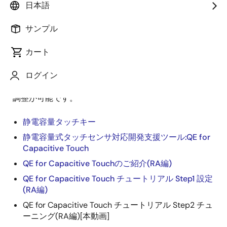
ンに搭載されているタッチセンサ機能の開発手順を解
日本語
説します。3つのチュートリアル動画をご覧いただく
と、作成したタッチセンサ電極のセンシング感度を簡
サンプル
単に最適化できるようになります。
カート
このチューニング編の動画では、Step 1 設定編に引き
続きタッチセンサ検出の感度調整を行う手順を解説し
ログイン
ます。ガイドに沿って操作をするだけで、簡単に感度
調整が可能です。
静電容量タッチキー
静電容量式タッチセンサ対応開発支援ツール:QE for
Capacitive Touch
QE for Capacitive Touchのご紹介(RA編)
QE for Capacitive Touch チュートリアル Step1 設定
(RA編)
QE for Capacitive Touch チュートリアル Step2 チュ
ーニング(RA編)[本動画]