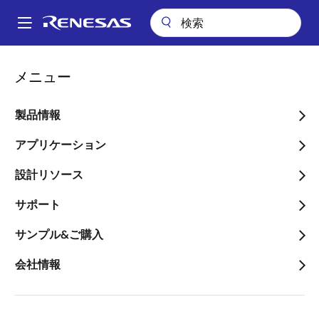
メ
イ
A
ン
Main
コ
ビデオ
QE for Capacitive Touchチュートリアル -設定編-
navigation
メニュー
ン
パ
QE for Capacitive Touchチ
テ
ン
ン
製品情報
ュートリアル -設定編-
ツ
く
に
アプリケーション
ず
移
設計リソース
動
2024年6月23日
サポート
このビデオについて
サンプル&ご購入
会社情報
タッチセンサの検出に必要なソフトウェアの設定手順
を紹介します。