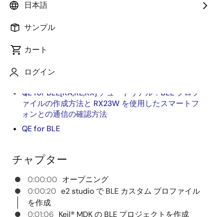
日本語
MDKで QE for BLE を使用する方法を紹介します。
サンプル
関連情報:
カート
QE for BLE[RA,RE,RX] チュートリアル: Bluetooth
Low Energy プロファイルを作成し、スマートフォ
ログイン
ンとの通信を確認する方法
QE for BLE[RA,RE,RX] チュートリアル：BLE プロフ
ァイルの作成方法と RX23W を使用したスマートフ
ォンとの通信の確認方法
QE for BLE
チャプター
0:00:00
オープニング
0:00:20
e2 studio で BLE カスタム プロファイル
を作成
0:01:06
Keil® MDK の BLE プロジェクトを作成