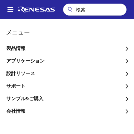
メ
イ
A
ン
Main
コ
ビデオ
navigation
メニュー
ン
QE for BLE[RA] チュートリアル: Keil® MDK向け QE for BLE の使用方
パ
法
テ
ン
ン
製品情報
QE for BLE[RA] チュートリ
ツ
く
アル: Keil® MDK向け QE for
に
アプリケーション
ず
移
BLE の使用方法
設計リソース
動
サポート
サンプル&ご購入
2022年9月28日
会社情報
このビデオについて
®
このビデオでは、EK-RA4W1 評価キットを用いて Keil