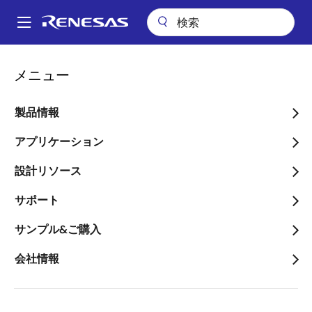
メ
イ
A
ン
Main
コ
ビデオ
DRP搭載「RZ/A2M」で実現するビジュアルサーボ
navigation
メニュー
ン
パ
DRP搭載「RZ/A2M」で実
テ
ン
ン
製品情報
現するビジュアルサーボ
ツ
く
に
アプリケーション
ず
移
設計リソース
動
2020年8月5日
サポート
このビデオについて
サンプル&ご購入
会社情報
ビジョン＆ダイナミクス・インテグレーションを実践
するデモンストレーションです。 本デモンストレーシ
ョンでは、手先に付けた小型カメラと当社製マイコン
RZ/A2Mだけでロボットアームを制御し、移動する物体