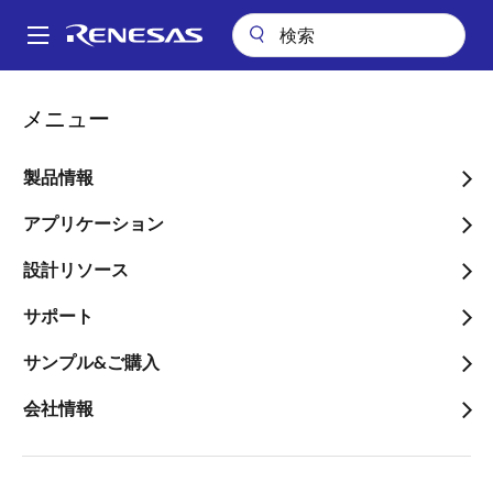
メ
イ
A
ン
Main
コ
ビデオ
「e-AI」によるモーター故障検知
navigation
メニュー
ン
パ
「e-AI」によるモーター故
テ
ン
ン
製品情報
障検知
ツ
く
に
アプリケーション
ず
移
設計リソース
動
2018年10月4日
サポート
このビデオについて
サンプル&ご購入
会社情報
モーターの制御と故障検知を１つのマイコンで実現す
るデモです。 このデモでは、モーター設置状態の異常
を、e-AIが加速度センサーによって検出します。 加速
度センサー以外にも、電流・トルク・回転数など、モ