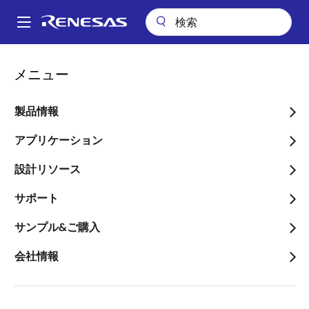
メ
イ
A
ン
Main
コ
ビデオ
navigation
メニュー
ン
Armadillo-810とPUX製ソフトセンサーによるナンバープレート認識デ
パ
モ
テ
ン
ン
製品情報
Armadillo-810とPUX製ソ
ツ
く
フトセンサーによるナンバ
に
アプリケーション
ず
移
ープレート認識デモ
設計リソース
動
サポート
サンプル&ご購入
2017年12月16日
会社情報
このビデオについて
株式会社アットマークテクノ