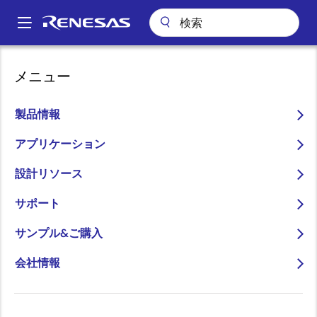
メ
イ
A
ン
Main
コ
ビデオ
Lauterbach Chip Search
navigation
メニュー
ン
パ
Lauterbach Chip Search
テ
ン
ン
製品情報
ツ
く
に
アプリケーション
ず
移
2024年9月21日
設計リソース
動
このビデオについて
サポート
サンプル&ご購入
ローターバッハ社のTRACE32®はあらゆる種類の組込み
システムの解析、最適化、認証を可能にする、最先端
会社情報
のハードウェアおよびソフトウェアのコンポーネント
です。