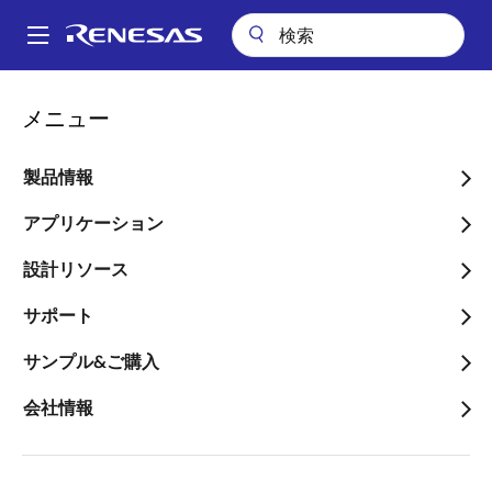
メ
イ
A
ン
Main
コ
ビデオ
navigation
メニュー
ン
IAR Embedded Workbench for Arm用の RA 非セキュア プロジェク
パ
トの生成
テ
ン
ン
製品情報
IAR Embedded
ツ
く
Workbench for Arm用の
に
アプリケーション
ず
移
RA 非セキュア プロジェク
設計リソース
動
トの生成
サポート
サンプル&ご購入
会社情報
2024年12月6日
このビデオについて