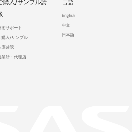
ご購入/サンプル請
言語
求
English
中文
技術サポート
日本語
ご購入/サンプル
在庫確認
営業所・代理店