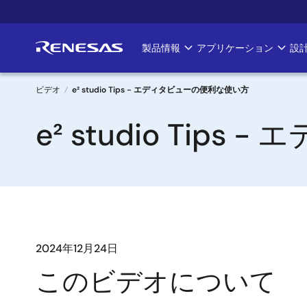
メ
イ
ン
製品情報
アプリケーション
設
Main
コ
ン
navigation
テ
ビデオ
e² studio Tips - エディタビューの便利な使い方
ン
パ
e² studio Ti
ツ
に
ン
移
く
動
ず
2024年12月24日
このビデオについて