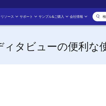
計リソース
サポート
サンプル&ご購入
会社情報
ps - エディタビューの便利