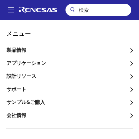
メ
イ
A
ン
Main
コ
ビデオ
CS+ Quick Start Guide (3/4)：プロジェクトビルド
navigation
メニュー
ン
パ
CS+ Quick Start Guide
テ
ン
ン
製品情報
(3/4)：プロジェクトビル
ツ
く
ド
に
アプリケーション
ず
移
設計リソース
動
サポート
2022年4月5日
サンプル&ご購入
このビデオについて
会社情報
統合開発環境CS+ for CCでビルドオプションを設定し
てビルドする方法をRL78/G23プロジェクトを例にして