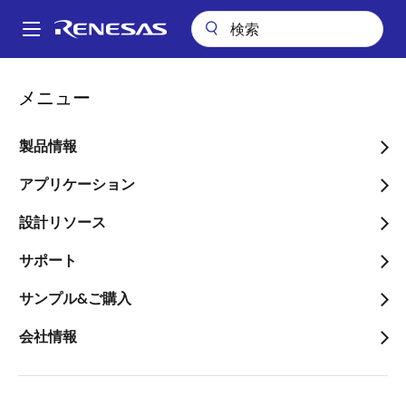
メ
イ
A
ン
Main
コ
ビデオ
navigation
メニュー
ン
Automotive Strategy - 2023 Capital Market Day（2023年5月19日
パ
開催）
テ
ン
ン
製品情報
Automotive Strategy -
ツ
く
2023 Capital Market
に
アプリケーション
ず
移
Day（2023年5月19日開
設計リソース
動
催）
サポート
サンプル&ご購入
会社情報
2023年5月20日