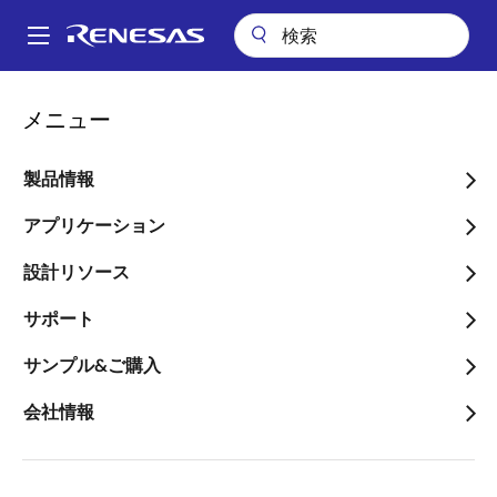
メ
イ
A
ン
Main
コ
ビデオ
navigation
メニュー
ン
2024年12月期 第1四半期決算発表 説明会動画（2024年4月25日開催）
パ
テ
ン
2024年12月期 第1四半期決
ン
製品情報
ツ
く
算発表 説明会動画（2024
に
アプリケーション
ず
年4月25日開催）
移
設計リソース
動
サポート
2024年4月26日
サンプル&ご購入
会社情報