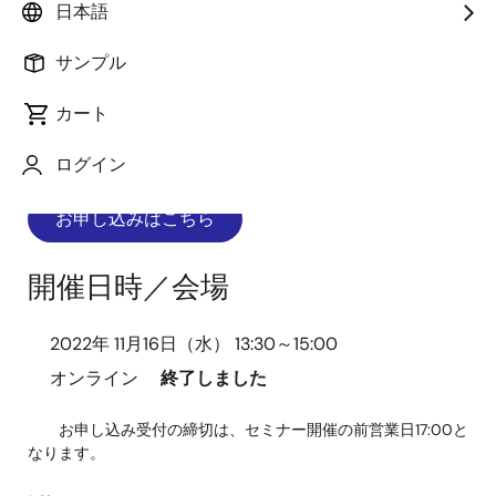
日本語
画
サンプル
像
カート
費用 （無料） 対象製品 RAファミリ
ログイン
お申し込みはこちら
開催日時／会場
2022年 11月16日（水） 13:30～15:00
オンライン
終了しました
お申し込み受付の締切は、セミナー開催の前営業日17:00と
なります。