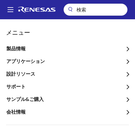
メ
イ
A
ン
Main
コ
技術サポート
技術サポート
半導体セミナー
navigation
メニュー
ン
RAファミリを使用してIoT機器をすぐに開発できる！Ubiquitous RTOS
パ
IoT Enabler のご紹介
テ
ン
ン
製品情報
RAファミリを使用してIoT
ツ
く
機器をすぐに開発できる！
に
アプリケーション
ず
移
Ubiquitous RTOS IoT
設計リソース
動
Enabler のご紹介
サポート
サンプル&ご購入
会社情報
～商用IoT製品向け組込みソフトウェアのオールインワ
ンパッケージ～