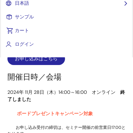
日本語
画
サンプル
像
カート
費用 （無料） 対象製品 RX23E-B, RX23E-A
ログイン
お申し込みはこちら
開催日時／会場
2024年 11月 28日（木）14:00～16:00 オンライン
終
了しました
ボードプレゼントキャンペーン対象
お申し込み受付の締切は、セミナー開催の前営業日17:00と