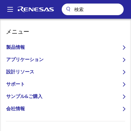
メ
イ
A
ン
Main
コ
技術サポート
技術サポート
半導体セミナー
navigation
メニュー
ン
【実例で学ぶ】センサ計測向けΔΣADコンバータの基礎と新製品
パ
RX23E-Bのご紹介（オンラインセミナー）
テ
ン
ン
製品情報
【実例で学ぶ】センサ計測
ツ
く
向けΔΣADコンバータの基
に
アプリケーション
ず
移
礎と新製品RX23E-Bのご紹
設計リソース
動
介（オンラインセミナー）
サポート
サンプル&ご購入
会社情報
～設計現場で役立つアナログ回路と信号処理の知識を
解説～