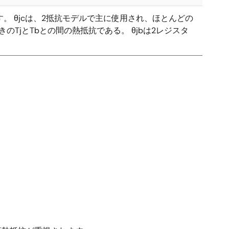
。 θjcは、2抵抗モデルで主に使用され、ほとんどの
TjとTbとの間の熱抵抗である。 θjbは2レジスタ