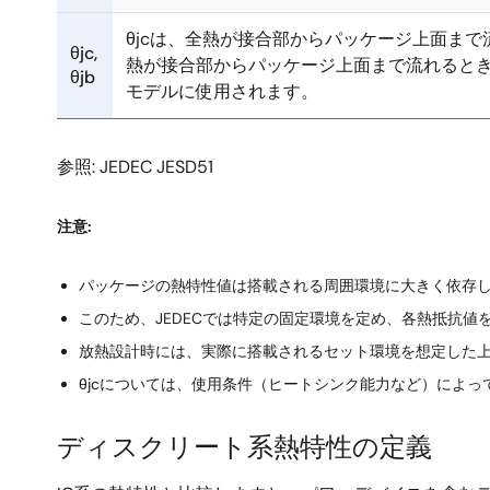
θjcは、全熱が接合部からパッケージ上面まで
θjc,
熱が接合部からパッケージ上面まで流れるときにT
θjb
モデルに使用されます。
参照: JEDEC JESD51
注意:
パッケージの熱特性値は搭載される周囲環境に大きく依存
このため、JEDECでは特定の固定環境を定め、各熱抵抗値
放熱設計時には、実際に搭載されるセット環境を想定した
θjcについては、使用条件（ヒートシンク能力など）によ
ディスクリート系熱特性の定義