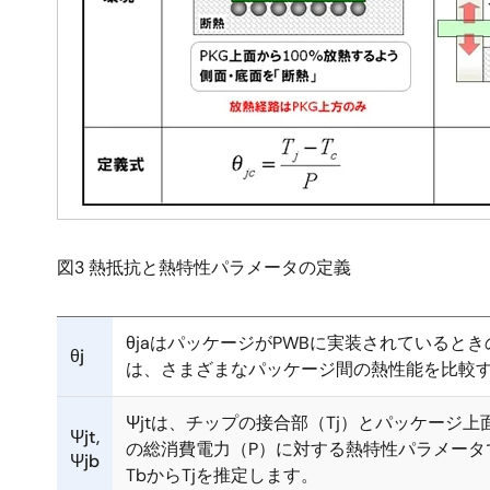
図3 熱抵抗と熱特性パラメータの定義
θjaはパッケージがPWBに実装されていると
θj
は、さまざまなパッケージ間の熱性能を比較
Ψjtは、チップの接合部（Tj）とパッケージ
Ψjt,
の総消費電力（P）に対する熱特性パラメータであ
Ψjb
TbからTjを推定します。