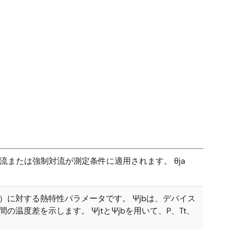
流または強制対流が測定条件に適用されます。 θja
）に対する熱特性パラメータです。 Ψjbは、デバイス
温度差を示します。 ΨjtとΨjbを用いて、P、Tt、