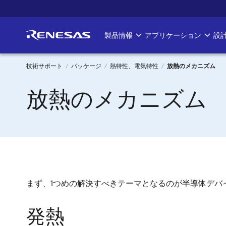
メ
イ
ン
製品情報
アプリケーション
設
Main
コ
ン
navigation
テ
技術サポート
パッケージ
熱特性、電気特性
放熱のメカニズム
ン
パ
放熱のメカニズム
ツ
に
ン
移
く
動
ず
まず、1つめの解決すべきテーマとなるのが半導体デバ
発熱