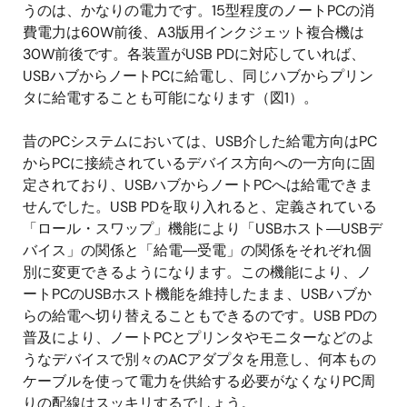
うのは、かなりの電力です。15型程度のノートPCの消
費電力は60W前後、A3版用インクジェット複合機は
30W前後です。各装置がUSB PDに対応していれば、
USBハブからノートPCに給電し、同じハブからプリン
タに給電することも可能になります（図1）。
昔のPCシステムにおいては、USB介した給電方向はPC
からPCに接続されているデバイス方向への一方向に固
定されており、USBハブからノートPCへは給電できま
せんでした。USB PDを取り入れると、定義されている
「ロール・スワップ」機能により「USBホスト―USBデ
バイス」の関係と「給電―受電」の関係をそれぞれ個
別に変更できるようになります。この機能により、ノ
ートPCのUSBホスト機能を維持したまま、USBハブか
らの給電へ切り替えることもできるのです。USB PDの
普及により、ノートPCとプリンタやモニターなどのよ
うなデバイスで別々のACアダプタを用意し、何本もの
ケーブルを使って電力を供給する必要がなくなりPC周
りの配線はスッキリするでしょう。