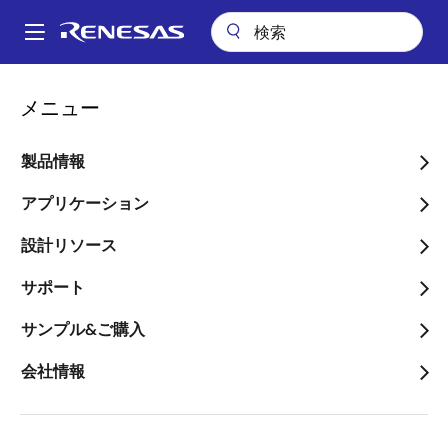
メ
イ
A
ン
Main
コ
技術サポート
Renesas Engineer School
便利さを増すUSB給電
navigation
メニュー
ン
パ
便利さを増すUSB給電
テ
ン
ン
製品情報
ツ
く
に
アプリケーション
ず
移
設計リソース
動
USB PD 徹底解説：1 of 5
サポート
これまでのUSBよりも大きな電力を供給する「USB
サンプル&ご購入
Power Delivery (USB PD)」の普及が本格化していま
す。USB PDとは何か、どのような利点があるのか、
会社情報
USB PDの基本を学びましょう。
なお、USB給電では、特徴的な用語、略語が使われてい