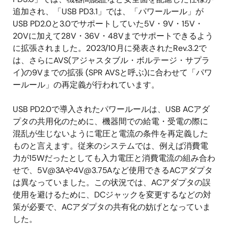
追加され、「USB PD3.1」では、「パワールール」が
USB PD2.0と3.0でサポートしていた5V・9V・15V・
20Vに加えて28V・36V・48Vまでサポートできるよう
に拡張されました。2023/10月に発表されたRev.3.2で
は、さらにAVS(アジャスタブル・ボルテージ・サプラ
イ)の9Vまでの拡張 (SPR AVSと呼ぶ)に合わせて「パワ
ールール」の再定義が行われています。
USB PD2.0で導入されたパワールールは、USB ACアダ
プタの共用化のために、機器間での給電・受電の際に
混乱が生じないように電圧と電流の条件を再定義した
ものと言えます。従来のシステムでは、例えば消費電
力が15Wだったとしても入力電圧と消費電流の組み合わ
せで、5V@3Aや
4V@3.75A
など使用できるACアダプタ
は異なっていました。この状況では、ACアダプタの誤
使用を避けるために、DCジャックを変更するなどの対
策が必要で、ACアダプタの共有化の妨げとなっていま
した。