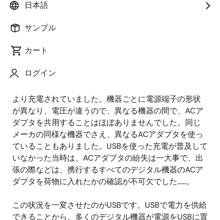
ます。用語、略語に関しては、巻末に説明をまとめて
日本語
おりますので、参照ください。
サンプル
USBが電源を変えた
カート
スマートフォンやデジタルカメラの充電にUSBを使うの
ログイン
は当たり前の光景になっています。しかし、10年ほど
前までは、多くのデジタル機器は異なるACアダプタに
より充電されていました。機器ごとに電源端子の形状
が異なり、電圧が違うので、異なる機器の間で、ACア
ダプタを共用することはほぼありませんでした。同じ
メーカの同様な機器でさえ、異なるACアダプタを使っ
ていることもありました。USBを使った充電が普及して
いなかった当時は、ACアダプタの紛失は一大事で、出
張の際などは、携行するすべてのデジタル機器のACア
ダプタを荷物に入れたかの確認が不可欠でした……。
この状況を一変させたのがUSBです。USBで電力を供給
できることから、多くのデジタル機器が電源をUSBに置