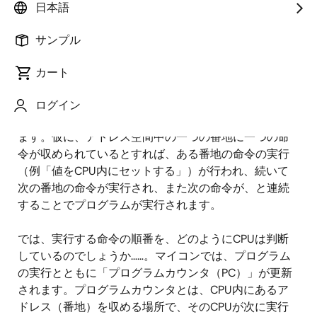
プログラムの進行をナビする―
日本語
プログラムカウンタ
サンプル
一般にプログラムとは、コンピュータが行う処理を順
カート
序立てて記述した命令の集まりを呼びます。マイコン
ではプログラムは、前編で解説したアドレス空間（メ
ログイン
モリ空間）の中に置き、CPUが命令を実行（処理）し
ます。仮に、アドレス空間中の一つの番地に一つの命
令が収められているとすれば、ある番地の命令の実行
（例「値をCPU内にセットする」）が行われ、続いて
次の番地の命令が実行され、また次の命令が、と連続
することでプログラムが実行されます。
では、実行する命令の順番を、どのようにCPUは判断
しているのでしょうか……。マイコンでは、プログラム
の実行とともに「プログラムカウンタ（PC）」が更新
されます。プログラムカウンタとは、CPU内にあるア
ドレス（番地）を収める場所で、そのCPUが次に実行