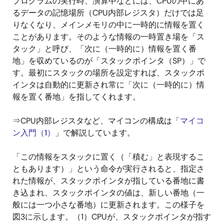
プログラムの実行時、演算中などには、CPUの中にあ
るデータの記憶場所（CPU内部レジスタ）だけでは足
りなくなり、メインメモリの中に一時的に情報を置く
ことがあります。そのような情報の一時置き場を「ス
タック」と呼び、「次に（一時的に）情報を置く番
地」を収めているのが「スタックポインタ（SP）」で
す。最初にスタックの場所を設定すれば、スタックポ
インタは自動的に更新され常に「次に（一時的に）情
報を置く番地」を指してくれます。
⇒CPU内部レジスタなど、マイコンの構成は「
マイコ
ン入門（1）
」で解説しています。
「この情報をスタックに置く（「積む」と表現するこ
ともあります）」という命令が実行されると、指定さ
れた情報が、スタックポインタが指している番地に書
き込まれ、スタックポインタの値は、新しい番地（一
般には一つ小さな番地）に更新されます。この様子を
図3に示します。（1）CPUが、スタックポインタが指す