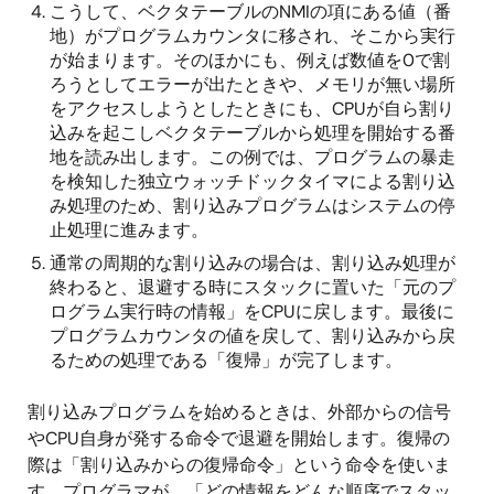
こうして、ベクタテーブルのNMIの項にある値（番
地）がプログラムカウンタに移され、そこから実行
が始まります。そのほかにも、例えば数値を0で割
ろうとしてエラーが出たときや、メモリが無い場所
をアクセスしようとしたときにも、CPUが自ら割り
込みを起こしベクタテーブルから処理を開始する番
地を読み出します。この例では、プログラムの暴走
を検知した独立ウォッチドックタイマによる割り込
み処理のため、割り込みプログラムはシステムの停
止処理に進みます。
通常の周期的な割り込みの場合は、割り込み処理が
終わると、退避する時にスタックに置いた「元のプ
ログラム実行時の情報」をCPUに戻します。最後に
プログラムカウンタの値を戻して、割り込みから戻
るための処理である「復帰」が完了します。
割り込みプログラムを始めるときは、外部からの信号
やCPU自身が発する命令で退避を開始します。復帰の
際は「割り込みからの復帰命令」という命令を使いま
す。プログラマが、「どの情報をどんな順序でスタッ