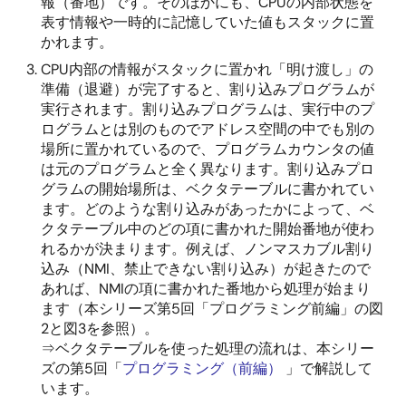
報（番地）です。そのほかにも、CPUの内部状態を
表す情報や一時的に記憶していた値もスタックに置
かれます。
CPU内部の情報がスタックに置かれ「明け渡し」の
準備（退避）が完了すると、割り込みプログラムが
実行されます。割り込みプログラムは、実行中のプ
ログラムとは別のものでアドレス空間の中でも別の
場所に置かれているので、プログラムカウンタの値
は元のプログラムと全く異なります。割り込みプロ
グラムの開始場所は、ベクタテーブルに書かれてい
ます。どのような割り込みがあったかによって、ベ
クタテーブル中のどの項に書かれた開始番地が使わ
れるかが決まります。例えば、ノンマスカブル割り
込み（NMI、禁止できない割り込み）が起きたので
あれば、NMIの項に書かれた番地から処理が始まり
ます（本シリーズ第5回「プログラミング前編」の図
2と図3を参照）。
⇒ベクタテーブルを使った処理の流れは、本シリー
ズの第5回「
プログラミング（前編）
」で解説して
います。