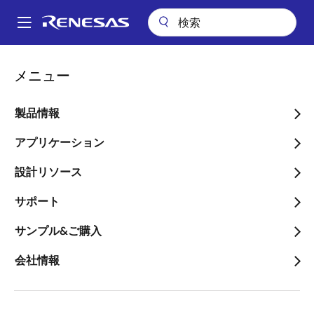
メ
イ
A
ン
Main
コ
技術サポート
Renesas Engineer School
プログラミング（後編）
navigation
メニュー
ン
パ
プログラミング（後編）
テ
ン
ン
製品情報
ツ
く
に
アプリケーション
ず
移
設計リソース
動
「周辺機能」を学ぼう：6 of 6
サポート
前編
では、プログラムがアドレス空間の中に置かれ、
サンプル&ご購入
その場所はベクタテーブルの中で示されていることを
学びました。後編の今回は、プログラムの実行と、割
会社情報
り込みの際にどのようなことがCPU内で起きているか
を解説します。