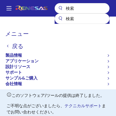
メ
イ
A
ン
Main
コ
設計リソース
開発ツール
navigation
ン
4500シリーズ用アブソリュートアセンブラ[ASM45]（保守製品）
パ
メニュー
テ
ン
4500シリーズ用アブソリ
ン
戻る
ツ
く
ュートアセンブラ[ASM45]
に
ず
製品情報
（保守製品）
移
アプリケーション
動
設計リソース
Discontinued
サポート
コンパイラ/アセンブラ
サンプル&ご購入
会社情報
このソフトウェア/ツールの提供は終了しました。
ご不明な点がございましたら、
テクニカルサポート
ま
でお問い合わせください。