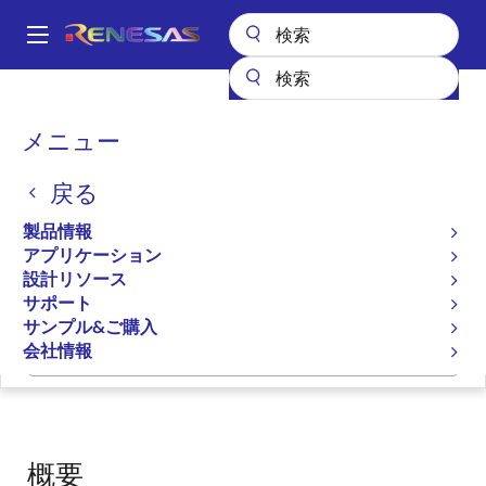
メ
イ
A
ン
Main
コ
設計リソース
ソフトウェアとドライバ
navigation
ン
RZ/V2MA Linux Package [5.10-CIP]
パ
メニュー
テ
ン
RZ/V2MA Linux Package
ン
戻る
ツ
く
[5.10-CIP]
に
ず
製品情報
移
アプリケーション
ソフトウェアパッケージ
動
設計リソース
サポート
サンプル&ご購入
会社情報
ページセクションへ移動：
概要