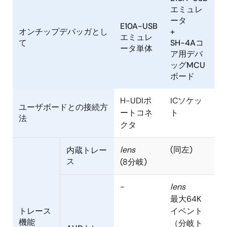
エミュレ
ータ
E10A-USB
オンチップデバッガとし
+
エミュレ
て
SH-4Aコ
ータ単体
ア用デバ
ッグMCU
ボード
H-UDIポ
ICソケッ
ユーザボードとの接続方
ートコネ
ト
法
クタ
lens
(同左)
内蔵トレー
ス
(8分岐)
-
lens
最大64K
トレース
イベント
機能
（分岐ト