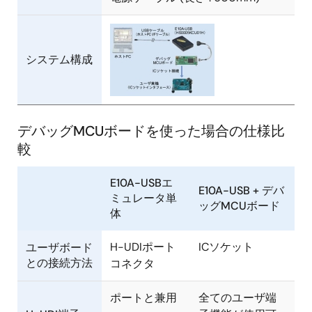
画
像
システム構成
デバッグMCUボードを使った場合の仕様比
較
E10A-USBエ
E10A-USB + デバ
ミュレータ単
ッグMCUボード
体
H-UDIポート
ICソケット
ユーザボード
との接続方法
コネクタ
ポートと兼用
全てのユーザ端