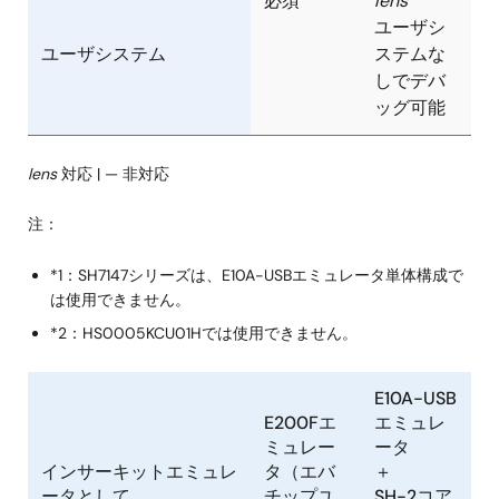
必須
lens
ユーザシ
ユーザシステム
ステムな
しでデバ
ッグ可能
lens
対応 | — 非対応
注：
*1：SH7147シリーズは、E10A-USBエミュレータ単体構成で
は使用できません。
*2：HS0005KCU01Hでは使用できません。
E10A-USB
E200Fエ
エミュレ
ミュレー
ータ
インサーキットエミュレ
タ（エバ
＋
ータとして
チップユ
SH-2コア