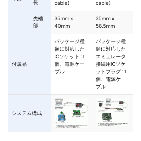
長
cable)
cable)
35mm x
35mm x
先端
部
40mm
58.5mm
パッケージ種
パッケージ種
類に対応した
類に対応した
ICソケット : 1
エミュレータ
付属品
個、電源ケー
接続用ICソケ
ブル
ットプラグ : 1
個、電源ケー
ブル
画
画
像
像
システム構成