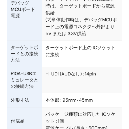
デバッグ
時は、ターゲットボードから電源
MCUボード
供給
電源
(2)単体動作時は、デバッグMCUボ
ード上の電源コネクタへ外部より
5V または 3.3V供給
ターゲットボ
ターゲットボード上の ICソケット
ードとの接続
に接続
方法
E10A-USBエ
H-UDI (AUDなし) : 14pin
ミュレータと
の接続方法
外形寸法
本体部 : 95mm×45mm
パッケージ種類に対応した ICソケ
付属品
ット : 1個
電源ケーブル (長さ : 600mm)