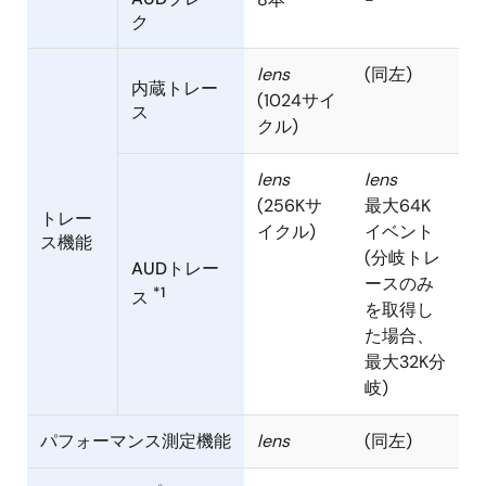
ク
lens
(同左)
内蔵トレー
(1024サイ
ス
クル)
lens
lens
(256Kサ
最大64K
トレー
イクル)
イベント
ス機能
(分岐トレ
AUDトレー
ースのみ
*1
ス
を取得し
た場合、
最大32K分
岐)
パフォーマンス測定機能
lens
(同左)