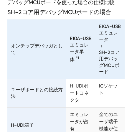
デバッグMCUボードを使った場合の仕様比較
SH-2コア用デバッグMCUボードの場合
E10A-USB
エミュレ
E10A-USB
ータ
エミュレ
オンチップデバッガとし
＋
ータ単
て
SH-2コア
*1
用デバッ
体
グMCUボ
ード
H-UDIポ
ICソケッ
ユーザボードとの接続方
ートコネ
ト
法
クタ
エミュレ
全てのユ
ータが占
ーザ端子
H-UDI端子
有
機能が使