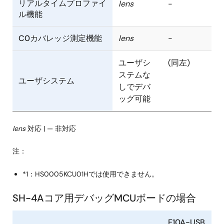
リアルタイムプロファイ
lens
-
ル機能
C0カバレッジ測定機能
lens
-
ユーザシ
(同左)
ステムな
ユーザシステム
しでデバ
ッグ可能
lens
対応 | — 非対応
注：
*1：HS0005KCU01Hでは使用できません。
SH-4Aコア用デバッグMCUボードの場合
E10A-USB