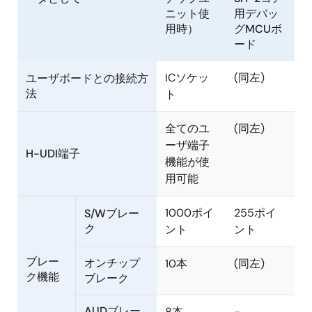
ニット使
用デバッ
用時）
グMCUボ
ード
ICソケッ
(同左)
ユーザボードとの接続方
法
ト
全てのユ
(同左)
ーザ端子
H-UDI端子
機能が使
用可能
1000ポイ
255ポイ
S/Wブレー
ク
ント
ント
ブレー
オンチップ
10本
(同左)
ク機能
ブレーク
AUDブレー
8本
-