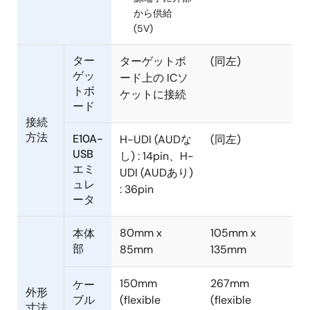
から供給
(5V)
ター
ターゲットボ
(同左)
ゲッ
ード上の ICソ
トボ
ケットに接続
ード
接続
方法
E10A-
H-UDI (AUDな
(同左)
USB
し) : 14pin、H-
エミ
UDI (AUDあり)
ュレ
: 36pin
ータ
80mm x
105mm x
本体
部
85mm
135mm
150mm
267mm
ケー
外形
ブル
(flexible
(flexible
寸法