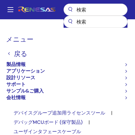
メ
イ
A
ン
Main
コ
設計リソース
設計リソース
オプション製品（E10A-USB）
navigation
ン
パ
メニュー
オプション製品（E10A-
テ
ン
ン
USB）
戻る
ツ
く
に
ず
製品情報
移
アプリケーション
動
設計リソース
サポート
サンプル&ご購入
E10A-USB
会社情報
デバイスグループ追加用ライセンスツール
|
デバッグMCUボード (保守製品)
|
ユーザインタフェースケーブル