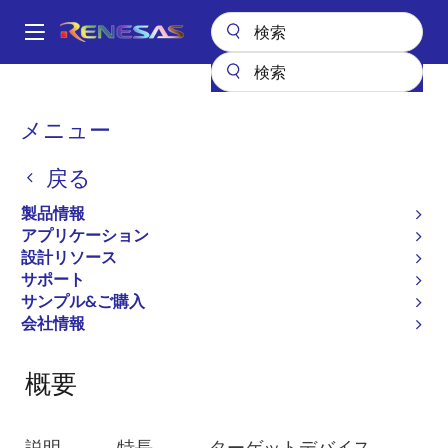
メ
イ
A
ン
Main
コ
設計リソース
開発ツール
Applilet EZ for HCD
navigation
ン
パ
メニュー
Applilet EZ for HCD
テ
ン
ン
戻る
ツ
く
コードジェネレータ
に
ず
製品情報
移
アプリケーション
動
設計リソース
ページセクションへ移動：
サポート
サンプル&ご購入
会社情報
概要