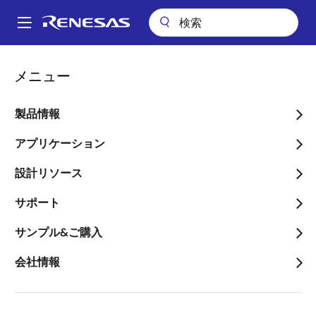
メ
イ
A
ン
Main
コ
会社情報
お問合せ
販売問合せ
navigation
メニュー
ン
パ
販売・ディストリビュータ
テ
ン
ン
製品情報
のディレクトリ
ツ
く
に
アプリケーション
ず
移
設計リソース
動
サポート
地域を変更する
サンプル&ご購入
国／地域
会社情報