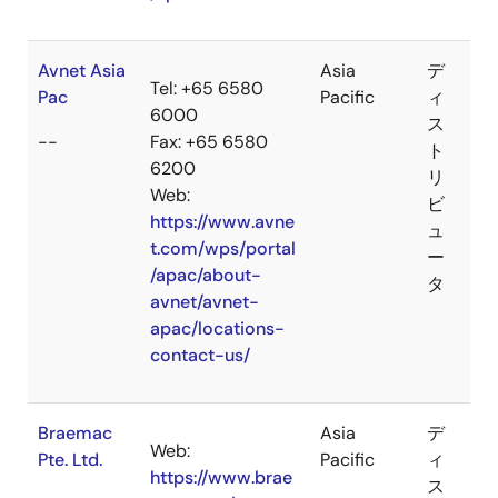
Avnet Asia
Asia
デ
Tel: +65 6580
Pac
Pacific
ィ
6000
ス
--
Fax: +65 6580
ト
6200
リ
Web:
ビ
https://www.avne
ュ
t.com/wps/portal
ー
/apac/about-
タ
avnet/avnet-
apac/locations-
contact-us/
Braemac
Asia
デ
Web:
Pte. Ltd.
Pacific
ィ
https://www.brae
ス