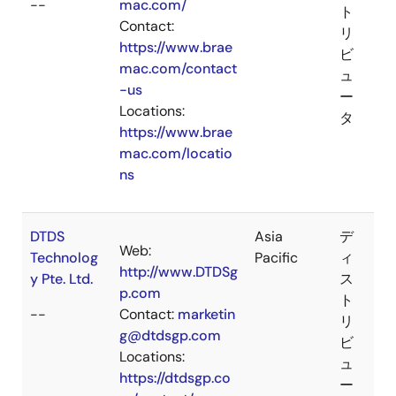
--
mac.com/
ト
Contact:
リ
https://www.brae
ビ
mac.com/contact
ュ
-us
ー
Locations:
タ
https://www.brae
mac.com/locatio
ns
DTDS
Asia
デ
Web:
Technolog
Pacific
ィ
http://www.DTDSg
y Pte. Ltd.
ス
p.com
ト
--
Contact:
marketin
リ
g@dtdsgp.com
ビ
Locations:
ュ
https://dtdsgp.co
ー