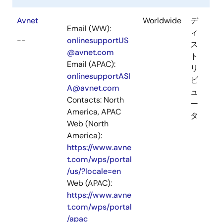
Avnet
Worldwide
デ
Email (WW):
ィ
--
onlinesupportUS
ス
@avnet.com
ト
Email (APAC):
リ
onlinesupportASI
ビ
A@avnet.com
ュ
Contacts: North
ー
America, APAC
タ
Web (North
America):
https://www.avne
t.com/wps/portal
/us/?locale=en
Web (APAC):
https://www.avne
t.com/wps/portal
/apac