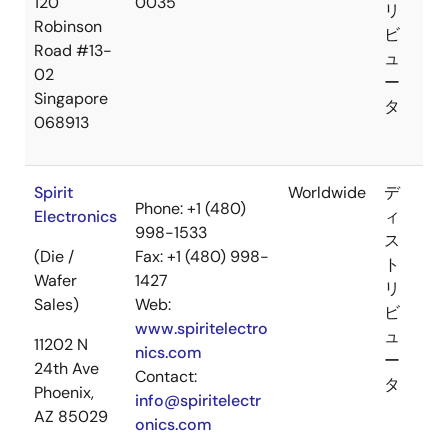
120
0035
リ
Robinson
ビ
Road #13-
ュ
02
ー
Singapore
タ
068913
Spirit
Worldwide
デ
Phone: +1 (480)
Electronics
ィ
998-1533
ス
(Die /
Fax: +1 (480) 998-
ト
Wafer
1427
リ
Sales)
Web:
ビ
www.spiritelectro
ュ
11202 N
nics.com
ー
24th Ave
Contact:
タ
Phoenix,
info@spiritelectr
AZ 85029
onics.com