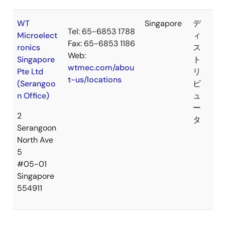
WT
Singapore
デ
Tel: 65-6853 1788
Microelect
ィ
Fax: 65-6853 1186
ronics
ス
Web:
Singapore
ト
wtmec.com/abou
Pte Ltd
リ
t-us/locations
(Serangoo
ビ
n Office)
ュ
ー
2
タ
Serangoon
North Ave
5
#05-01
Singapore
554911