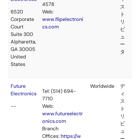
4578
ス
6520
Web:
ト
Corporate
www.flipelectroni
リ
Court
cs.com
ビ
Suite 300
ュ
Alpharetta,
ー
GA 30005
タ
United
States
Future
Worldwide
デ
Tel: (514) 694-
Electronics
ィ
7710
ス
--
Web:
ト
www.futureelectr
リ
onics.com
ビ
Branch
ュ
Offices:
https://w
ー