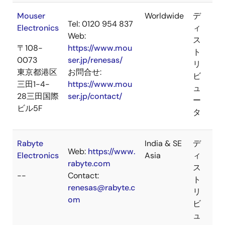
Mouser
Worldwide
デ
Tel: 0120 954 837
Electronics
ィ
Web:
ス
〒108-
https://www.mou
ト
0073
ser.jp/renesas/
リ
東京都港区
お問合せ:
ビ
三田1-4-
https://www.mou
ュ
28三田国際
ser.jp/contact/
ー
ビル5F
タ
Rabyte
India & SE
デ
Web:
https://www.
Electronics
Asia
ィ
rabyte.com
ス
--
Contact:
ト
renesas@rabyte.c
リ
om
ビ
ュ