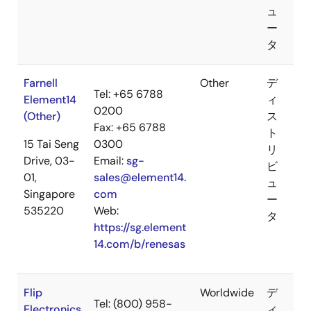
ュ
ー
タ
Farnell
Other
デ
Tel: +65 6788
Element14
ィ
0200
(Other)
ス
Fax: +65 6788
ト
15 Tai Seng
0300
リ
Drive, 03-
Email:
sg-
ビ
01,
sales@element14.
ュ
Singapore
com
ー
535220
Web:
タ
https://sg.element
14.com/b/renesas
Flip
Worldwide
デ
Tel: (800) 958-
Electronics
ィ