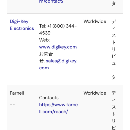
m/contact/
タ
Digi-Key
Worldwide
デ
Tel: +1 (800) 344-
Electronics
ィ
4539
ス
--
Web:
ト
www.digikey.com
リ
お問合
ビ
せ:
sales@digikey.
ュ
com
ー
タ
Farnell
Worldwide
デ
Contacts:
ィ
--
https://www.farne
ス
ll.com/reach/
ト
リ
ビ