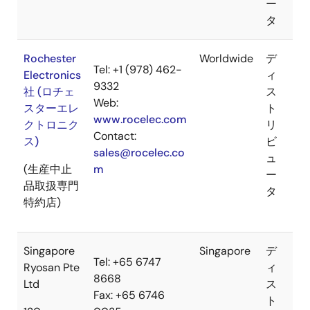
ー
タ
Rochester
Worldwide
デ
Tel: +1 (978) 462-
Electronics
ィ
9332
社 (ロチェ
ス
Web:
スターエレ
ト
www.rocelec.com
クトロニク
リ
Contact:
ス)
ビ
sales@rocelec.co
ュ
(生産中止
m
ー
品取扱専門
タ
特約店 )
Singapore
Singapore
デ
Tel: +65 6747
Ryosan Pte
ィ
8668
Ltd
ス
Fax: +65 6746
ト