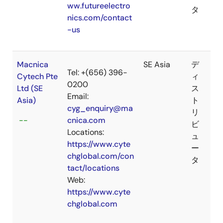
ww.futureelectro
タ
nics.com/contact
-us
Macnica
SE Asia
デ
Tel: +(656) 396-
Cytech Pte
ィ
0200
Ltd (SE
ス
Email:
Asia)
ト
cyg_enquiry@ma
リ
--
cnica.com
ビ
Locations:
ュ
https://www.cyte
ー
chglobal.com/con
タ
tact/locations
Web:
https://www.cyte
chglobal.com