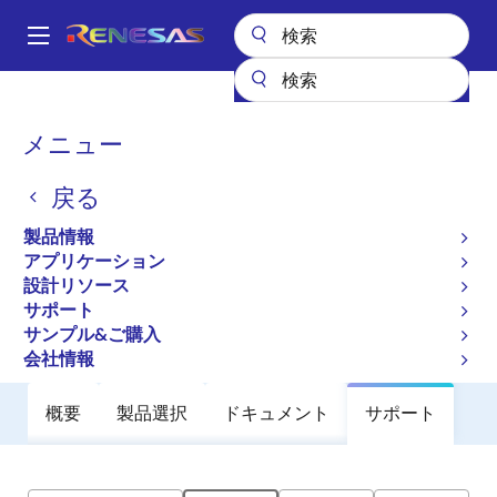
メ
イ
A
ン
Main
コ
全製品リスト
General Parts
ZSPM1502
navigation
ン
パ
メニュー
ZSPM1502
テ
ン
ン
戻る
廃止品
ツ
く
に
True-Digital PWM Controller (Single-
ず
製品情報
移
Phase, Single-Rail)
アプリケーション
動
設計リソース
サポート
データシート
サンプル&ご購入
会社情報
概要
製品選択
ドキュメント
サポート