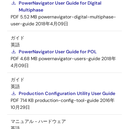
PowerNavigator User Guide for Digital
Multiphase
PDF
5.52 MB
powernavigator-digital-multiphase-
user-guide
2018年4月09日
ガイド
英語
PowerNavigator User Guide for POL
PDF
4.68 MB
powernavigator-users-guide
2018年
4月09日
ガイド
英語
Production Configuration Utility User Guide
PDF
714 KB
production-config-tool-guide
2016年
10月29日
マニュアル－ハードウェア
英語