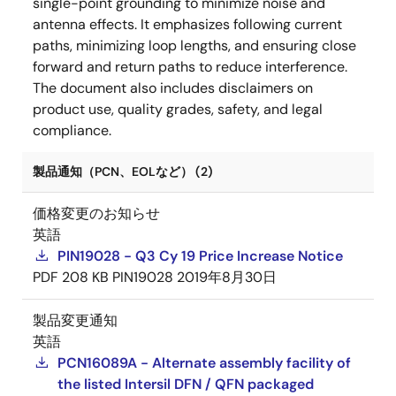
single-point grounding to minimize noise and
antenna effects. It emphasizes following current
paths, minimizing loop lengths, and ensuring close
forward and return paths to reduce interference.
The document also includes disclaimers on
product use, quality grades, safety, and legal
compliance.
製品通知（PCN、EOLなど） (2)
価格変更のお知らせ
英語
PIN19028 - Q3 Cy 19 Price Increase Notice
PDF
208 KB
PIN19028
2019年8月30日
製品変更通知
英語
PCN16089A - Alternate assembly facility of
the listed Intersil DFN / QFN packaged