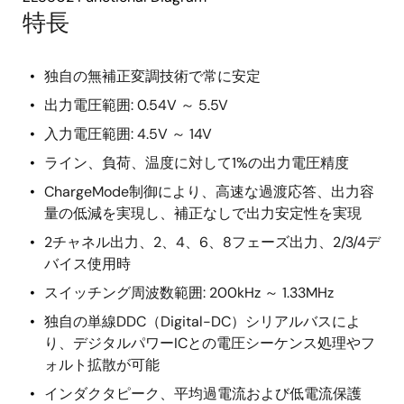
特長
独自の無補正変調技術で常に安定
出力電圧範囲: 0.54V ～ 5.5V
入力電圧範囲: 4.5V ～ 14V
ライン、負荷、温度に対して1%の出力電圧精度
ChargeMode制御により、高速な過渡応答、出力容
量の低減を実現し、補正なしで出力安定性を実現
2チャネル出力、2、4、6、8フェーズ出力、2/3/4デ
バイス使用時
スイッチング周波数範囲: 200kHz ～ 1.33MHz
独自の単線DDC（Digital-DC）シリアルバスによ
り、デジタルパワーICとの電圧シーケンス処理やフ
ォルト拡散が可能
インダクタピーク、平均過電流および低電流保護