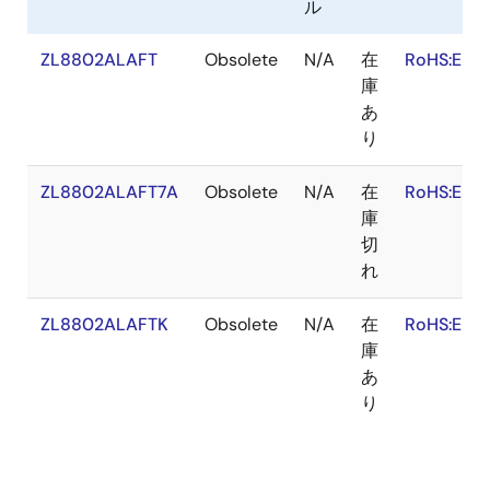
ル
5.5V）をサポートしています。 フルデジタルの
ChargeMode制御により、ZL8802は過渡的な負荷変動
ZL8802ALAFT
Obsolete
N/A
在
RoHS:EN
に対して1スイッチングサイクル内で応答します。この
庫
独自の無補正変調技術により、最小限の出力キャパシ
あ
タンスで過渡特性を満たす設計が可能となり、コスト
り
と基板面積を削減することができます。 独自の単線
Digital-DC™（DDC）シリアルバスにより、ZL8802は
ZL8802ALAFT7A
Obsolete
N/A
在
RoHS:EN
他のデジタル電源用IC間の通信が可能です。 DDCを使
庫
用することで、ZL8802はIC間相電流平衡、シーケンシ
切
ング、故障拡散などの複雑な機能を実現します。 これ
れ
により、多数の外付けディスクリート部品を使用した
複雑な電源管理は不要となります。 ZL8802は、高速な
出力過電流保護機能を搭載しています。 入力電圧、出
ZL8802ALAFTK
Obsolete
N/A
在
RoHS:EN
力電圧、DrMOS/MOSFETドライバ電源電圧は過電圧、
庫
低電圧保護されています。 温度監視用に2つの外部温度
あ
センサと1つの内部温度センサがあり、そのうちの1つは
り
低温および加熱の防止用に設定することが可能です。
スナップショット・パラメトリック・キャプチャ機能
により、正常時または故障時の動作データと故障デー