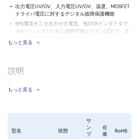
出力電圧UV/OV、入力電圧UV/OV、温度、MOSFET
ドライバ電圧に対するデジタル故障保護機能
SPS電流モニタ出力や大電流、低DCRインダクタで
のセンシングのために調整可能なゲイン設定で、正
確な平均出力電流測定が可能
もっと見る
モニタADCは、入力電圧、入力電流、出力電圧、ド
ライバ電圧、内部および外部温度を測定
動作パラメータや障害事象を保存するための不揮発
説明
性メモリ
PMBus対応
ZL8802は、デュアル出力またはデュアルフェーズのデ
もっと見る
ジタルDC/DCコントローラです。 各出力は独立して動
作させることも、高電流アプリケーションの場合はデ
ュアルフェーズ構成で連動させることも可能で、最大4
台のZL8802コントローラで2、4、6、8フェーズの動
サ
作に対応します。 ZL8802は、最小4.5Vから最大14Vま
ン
在
型名
状態
RoHS
での入力電圧で動作する幅広い出力電圧（0.54V～
プ
庫