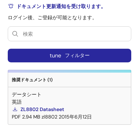
タのスナップショットを取得することができます。 低
ドキュメント更新通知を受け取ります。
ドロップアウト（LDO）レギュレータを内蔵している
ログイン後、ご登録が可能となります。
ため、ZL8802は単一の入力電源で動作し、リニア・レ
ギュレータを追加する必要がありません。 VDRV LDO
出力は、外部ドライバやDrMOSデバイスの電源として
使用できます。 PMBusに完全準拠しているため、
ZL8802は入力電圧、入力電流、出力電圧、出力電流の
tune
フィルター
ほか、デバイスの内部温度、2つの外部温度、補助電圧
または温度入力を測定して報告することが可能です。
推奨ドキュメント (1)
データシート
英語
ZL8802 Datasheet
PDF
2.94 MB
zl8802
2015年6月12日