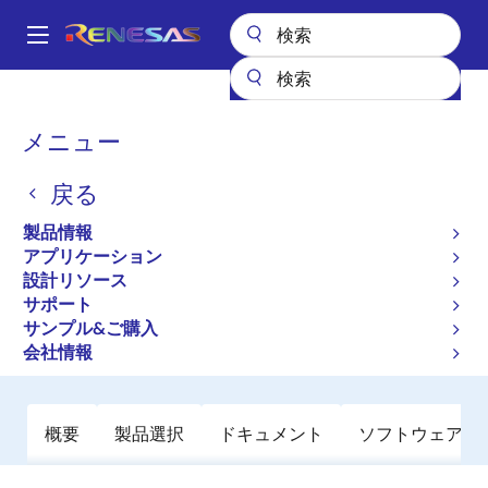
メ
イ
A
ン
Main
コ
全製品リスト
General Parts
ZL8802
navigation
ン
パ
メニュー
ZL8802
テ
ン
ン
戻る
廃止品
ツ
く
に
デュアルチャネル/デュアルフェーズ
ず
製品情報
移
PMBusチャージモード制御DC/DCデジ
アプリケーション
動
設計リソース
タル・コントローラ
サポート
サンプル&ご購入
データシート
会社情報
概要
製品選択
ドキュメント
ソフトウェア／