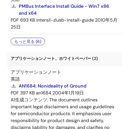
PMBus Interface Install Guide - Win7 x86
and x64
PDF
693 KB
intersil-zlusb-install-guide
2010年5月
25日
もっと見る (6)
アプリケーションノート、ホワイトペーパー (2)
アプリケーションノート
英語
AN1684: Nonideality of Ground
PDF
397 KB
an1684
2004年1月19日
AI生成コンテンツ:
The document outlines
important legal disclaimers and usage guidelines
for semiconductor products. It emphasizes user
responsibility for product design and safety,
disclaims liability for damages, and clarifies no