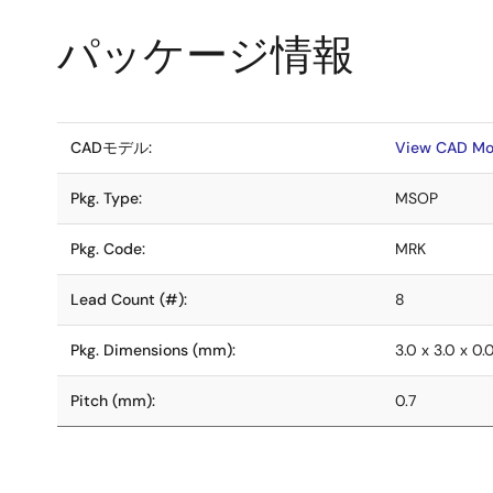
パッケージ情報
CADモデル:
View CAD Mo
Pkg. Type:
MSOP
Pkg. Code:
MRK
Lead Count (#):
8
Pkg. Dimensions (mm):
3.0 x 3.0 x 0.
Pitch (mm):
0.7