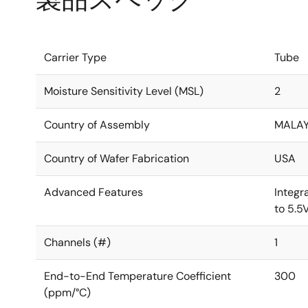
Carrier Type
Tube
Moisture Sensitivity Level (MSL)
2
Country of Assembly
MALAY
Country of Wafer Fabrication
USA
Advanced Features
Integr
to 5.5
Channels (#)
1
End-to-End Temperature Coefficient
300
(ppm/°C)