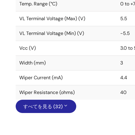
Temp. Range (°C)
0 to +
VL Terminal Voltage (Max) (V)
5.5
VL Terminal Voltage (Min) (V)
-5.5
Vcc (V)
3.0 to 
Width (mm)
3
Wiper Current (mA)
4.4
Wiper Resistance (ohms)
40
すべてを見る (32)