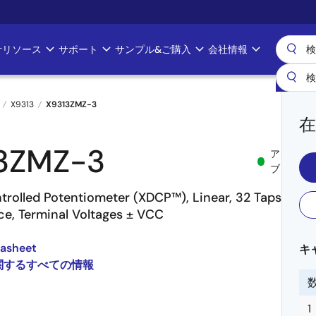
計リソース
サポート
サンプル&ご購入
会社情報
X9313
X9313ZMZ-3
在
3ZMZ-3
アクティ
ブ
ntrolled Potentiometer (XDCP™), Linear, 32 Taps, 3
ce, Terminal Voltages ± VCC
tasheet
キ
 に関するすべての情報
1