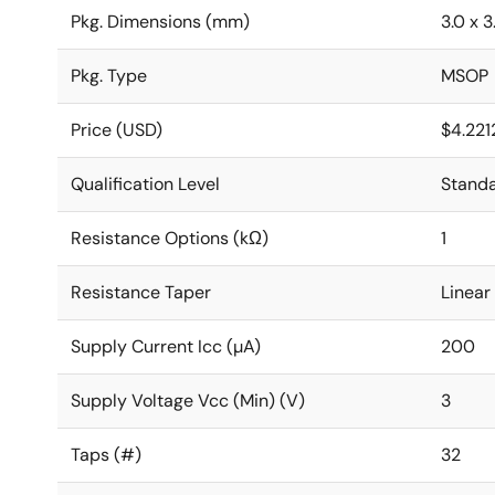
Pkg. Dimensions (mm)
3.0 x 3
Pkg. Type
MSOP
Price (USD)
$4.221
Qualification Level
Stand
Resistance Options (kΩ)
1
Resistance Taper
Linear
Supply Current Icc (µA)
200
Supply Voltage Vcc (Min) (V)
3
Taps (#)
32