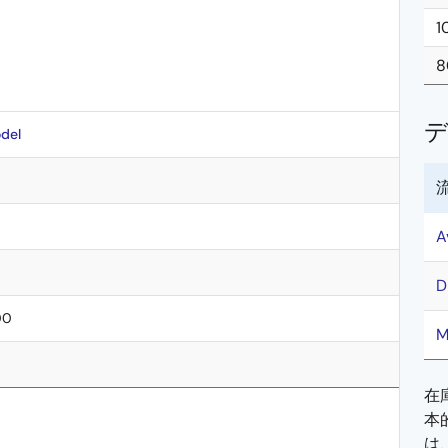
1
8
del
A
D
00
M
在
本
は