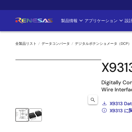
メ
イ
ン
製品情報
アプリケーション
設
Main
コ
ン
navigation
テ
全製品リスト
データコンバータ
デジタルポテンショメータ（DCP）
ン
ツ
パ
に
X931
ン
移
動
く
Digitally Co
Wire Interfa
ず
X9313 Da
X9313