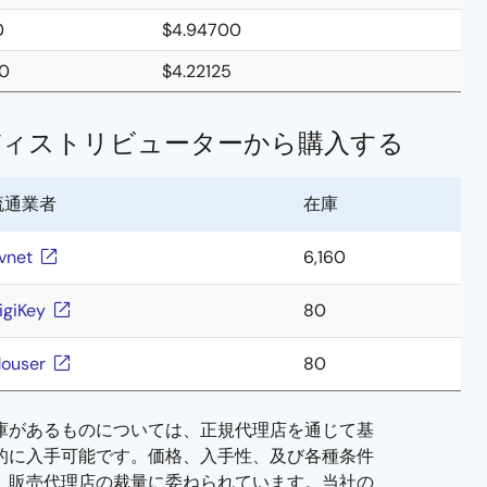
0
$4.94700
0
$4.22125
ディストリビューターから購入する
流通業者
在庫
vnet
6,160
igiKey
80
ouser
80
庫があるものについては、正規代理店を通じて基
的に入手可能です。価格、入手性、及び各種条件
、販売代理店の裁量に委ねられています。当社の