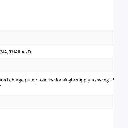
SIA, THAILAND
ated charge pump to allow for single supply to swing -5.5V
V